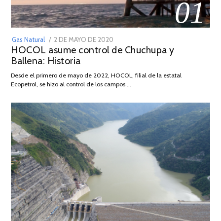
01
POSTED
Gas Natural
2 DE MAYO DE 2020
16
HOCOL asume control de Chuchupa y
ON
DE
Ballena: Historia
FEBRERO
DE
Desde el primero de mayo de 2022, HOCOL, filial de la estatal
2026
Ecopetrol, se hizo al control de los campos …