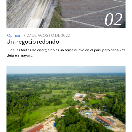
02
POSTED
Opinión
27 DE AGOSTO DE 2022
30
Un negocio redondo
ON
DE
AGOSTO
El de las tarifas de energía no es un tema nuevo en el país, pero cada vez
DE
deja en mayor …
2022