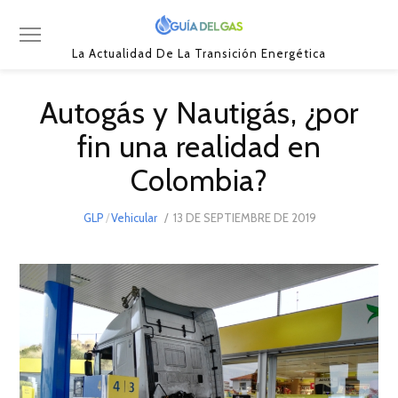
La Actualidad De La Transición Energética
Autogás y Nautigás, ¿por
fin una realidad en
Colombia?
POSTED
GLP
/
Vehicular
13 DE SEPTIEMBRE DE 2019
13
ON
DE
SEPTIEMBRE
DE
2019