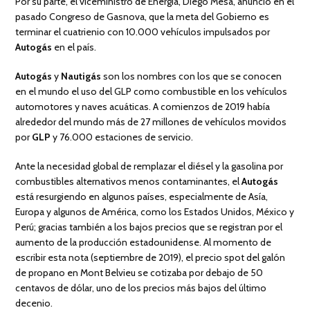
Por su parte, el viceministro de Energía, Diego Mesa, anunció en el
pasado Congreso de Gasnova, que la meta del Gobierno es
terminar el cuatrienio con 10.000 vehículos impulsados por
Autogás
en el país.
Autogás
y
Nautigás
son los nombres con los que se conocen
en el mundo el uso del GLP como combustible en los vehículos
automotores y naves acuáticas. A comienzos de 2019 había
alrededor del mundo más de 27 millones de vehículos movidos
por
GLP
y 76.000 estaciones de servicio.
Ante la necesidad global de remplazar el diésel y la gasolina por
combustibles alternativos menos contaminantes, el
Autogás
está resurgiendo en algunos países, especialmente de Asía,
Europa y algunos de América, como los Estados Unidos, México y
Perú; gracias también a los bajos precios que se registran por el
aumento de la producción estadounidense. Al momento de
escribir esta nota (septiembre de 2019), el precio spot del galón
de propano en Mont Belvieu se cotizaba por debajo de 50
centavos de dólar, uno de los precios más bajos del último
decenio.