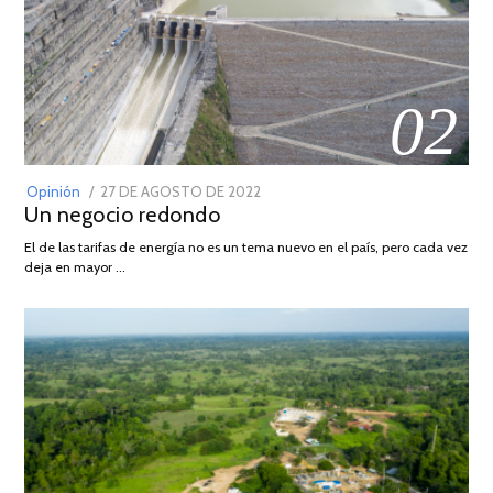
02
POSTED
Opinión
27 DE AGOSTO DE 2022
30
Un negocio redondo
ON
DE
AGOSTO
El de las tarifas de energía no es un tema nuevo en el país, pero cada vez
DE
deja en mayor …
2022