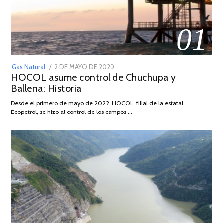
01
POSTED
Gas Natural
2 DE MAYO DE 2020
16
HOCOL asume control de Chuchupa y
ON
DE
Ballena: Historia
FEBRERO
DE
Desde el primero de mayo de 2022, HOCOL, filial de la estatal
2026
Ecopetrol, se hizo al control de los campos …