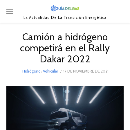
La Actualidad De La Transición Energética
Camión a hidrógeno
competirá en el Rally
Dakar 2022
POSTED
Hidrógeno
/
Vehicular
17 DE NOVIEMBRE DE 2021
22
ON
DE
NOVIEMBRE
DE
2021