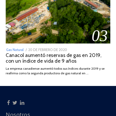
03
POSTED
Gas Natural
20 DE FEBRERO DE 2020
10
Canacol aumentó reservas de gas en 2019,
ON
DE
con un índice de vida de 9 años
JULIO
DE
La empresa canadiense aumentó todos sus índices durante 2019 y se
2025
reafirma como la segunda productora de gas natural en …
Nosotros