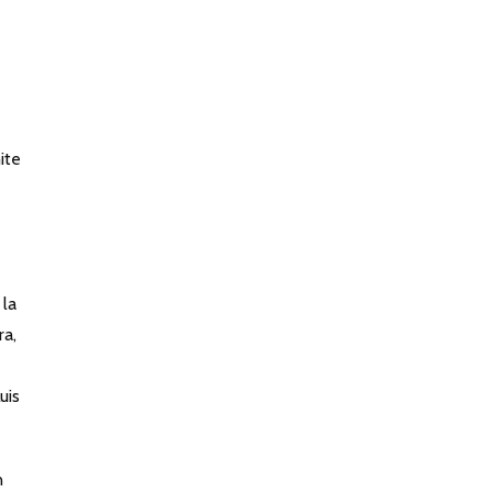
ite
 la
ra,
uis
n