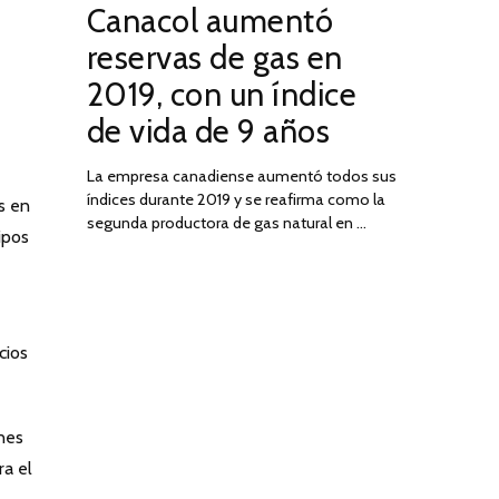
Canacol aumentó
ON
DE
JULIO
reservas de gas en
DE
2019, con un índice
2025
de vida de 9 años
La empresa canadiense aumentó todos sus
índices durante 2019 y se reafirma como la
s en
segunda productora de gas natural en …
ipos
cios
ones
ra el