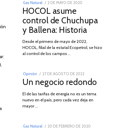
POSTED
Gas Natural
2 DE MAYO DE 2020
16
HOCOL asume
ON
DE
FEBRERO
control de Chuchupa
DE
ión
y Ballena: Historia
2026
Desde el primero de mayo de 2022,
HOCOL, filial de la estatal Ecopetrol, se hizo
02
al control de los campos …
r:
,
POSTED
Opinión
27 DE AGOSTO DE 2022
30
Un negocio redondo
ON
DE
AGOSTO
El de las tarifas de energía no es un tema
DE
nuevo en el país, pero cada vez deja en
2022
03
mayor …
a
POSTED
Gas Natural
20 DE FEBRERO DE 2020
10