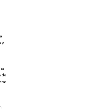
La
a y
ras
a de
erar
n