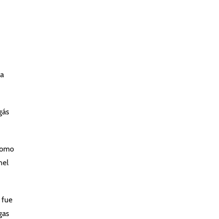
ra
gás
 como
nel
 fue
gas