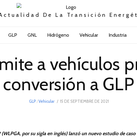
Actualidad De La Transición Energé
GLP
GNL
Hidrógeno
Vehicular
Industria
mite a vehículos p
conversión a GLP
POSTED
GLP
/
Vehicular
15 DE SEPTIEMBRE DE 2021
15
ON
DE
SEPTIEMBRE
DE
2021
 (WLPGA, por su sigla en inglés)
lanzó un nuevo estudio de caso