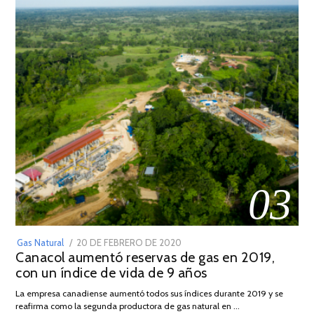
03
POSTED
Gas Natural
20 DE FEBRERO DE 2020
10
Canacol aumentó reservas de gas en 2019,
ON
DE
con un índice de vida de 9 años
JULIO
DE
La empresa canadiense aumentó todos sus índices durante 2019 y se
2025
reafirma como la segunda productora de gas natural en …