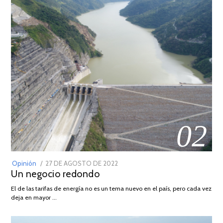
02
POSTED
Opinión
27 DE AGOSTO DE 2022
30
Un negocio redondo
ON
DE
AGOSTO
El de las tarifas de energía no es un tema nuevo en el país, pero cada vez
DE
deja en mayor …
2022