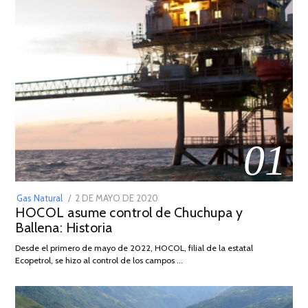
01
POSTED
Gas Natural
2 DE MAYO DE 2020
16
HOCOL asume control de Chuchupa y
ON
DE
Ballena: Historia
FEBRERO
DE
Desde el primero de mayo de 2022, HOCOL, filial de la estatal
2026
Ecopetrol, se hizo al control de los campos …