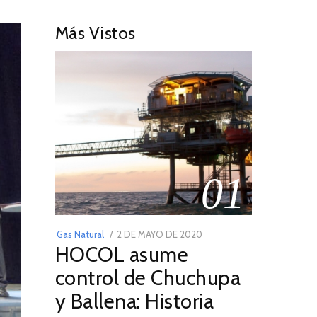
Más Vistos
01
POSTED
Gas Natural
2 DE MAYO DE 2020
16
HOCOL asume
ON
DE
FEBRERO
control de Chuchupa
DE
y Ballena: Historia
2026