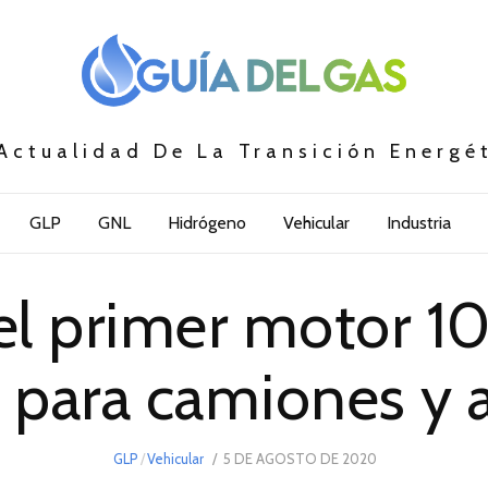
Actualidad De La Transición Energé
GLP
GNL
Hidrógeno
Vehicular
Industria
 el primer motor 
D para camiones y 
POSTED
GLP
/
Vehicular
5 DE AGOSTO DE 2020
5
ON
DE