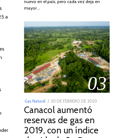
nuevo en el país, pero cada vez deja en
2022
mayor …
s
25 a
es
n
03
s
POSTED
Gas Natural
20 DE FEBRERO DE 2020
10
Canacol aumentó
ON
DE
o
JULIO
reservas de gas en
DE
2019, con un índice
2025
nder