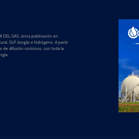
 DEL GAS, única publicación en
ral, GLP, biogás e hidrógeno. A partir
de difusión noticioso, con toda la
rgía.