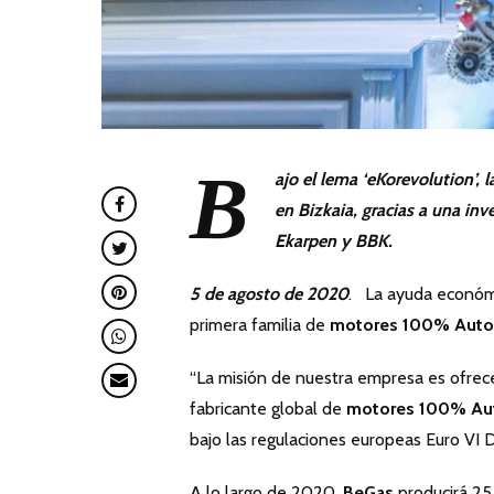
B
ajo el lema ‘eKorevolution’,
en Bizkaia, gracias a una inv
Ekarpen y BBK.
5 de agosto de 2020
. La ayuda económi
primera familia de
motores 100% Auto
“La misión de nuestra empresa es ofrec
fabricante global de
motores 100% Au
bajo las regulaciones europeas Euro VI 
A lo largo de 2020,
BeGas
producirá 2