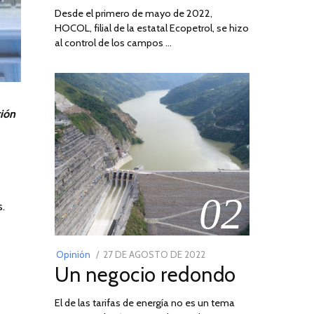
Desde el primero de mayo de 2022,
HOCOL, filial de la estatal Ecopetrol, se hizo
al control de los campos …
ción
02
.
POSTED
Opinión
27 DE AGOSTO DE 2022
30
Un negocio redondo
ON
DE
AGOSTO
El de las tarifas de energía no es un tema
DE