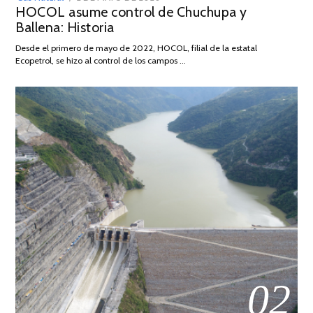
HOCOL asume control de Chuchupa y
ON
DE
Ballena: Historia
FEBRERO
DE
Desde el primero de mayo de 2022, HOCOL, filial de la estatal
2026
Ecopetrol, se hizo al control de los campos …
02