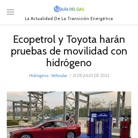
La Actualidad De La Transición Energética
Ecopetrol y Toyota harán
pruebas de movilidad con
hidrógeno
POSTED
Hidrógeno
/
Vehicular
21 DE JULIO DE 2022
21
ON
DE
JULIO
DE
2022