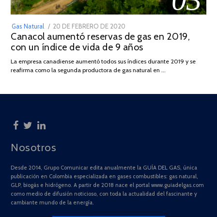
POSTED
Gas Natural
20 DE FEBRERO DE 2020
10
Canacol aumentó reservas de gas en 2019,
ON
DE
con un índice de vida de 9 años
JULIO
DE
La empresa canadiense aumentó todos sus índices durante 2019 y se
2025
reafirma como la segunda productora de gas natural en …
Nosotros
Desde 2014, Grupo Comunicar edita anualmente la GUÍA DEL GAS, única
publicación en Colombia especializada en gases combustibles: gas natural,
GLP, biogás e hidrógeno. A partir de 2018 nace el portal www.guiadelgas.com
como medio de difusión noticioso, con toda la actualidad del fascinante y
cambiante mundo de la energía.