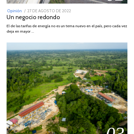
POSTED
Opinión
27 DE AGOSTO DE 2022
30
Un negocio redondo
ON
DE
AGOSTO
El de las tarifas de energía no es un tema nuevo en el país, pero cada vez
DE
deja en mayor …
2022
03