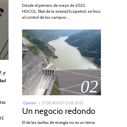
Desde el primero de mayo de 2022,
HOCOL, filial de la estatal Ecopetrol, se hizo
al control de los campos …
, y
02
dad
tas
POSTED
Opinión
27 DE AGOSTO DE 2022
30
Un negocio redondo
ON
DE
AGOSTO
 92
El de las tarifas de energía no es un tema
DE