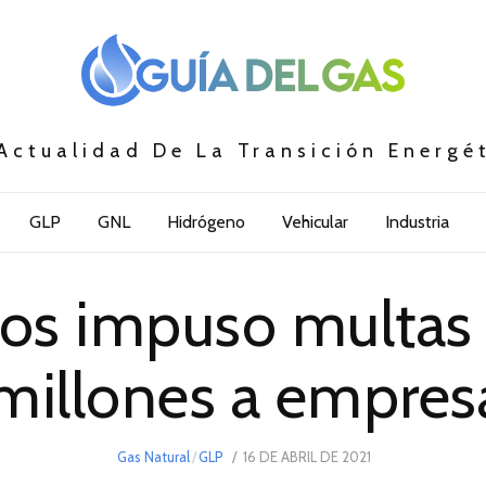
Actualidad De La Transición Energé
GLP
GNL
Hidrógeno
Vehicular
Industria
ios impuso multas 
millones a empres
POSTED
Gas Natural
/
GLP
16 DE ABRIL DE 2021
13
ON
DE