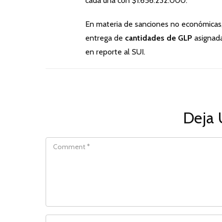
cada una con $1.656.232.000.
En materia de sanciones no económicas
entrega de
cantidades de GLP
asignada
en reporte al SUI.
Deja 
COMMENT
NAME