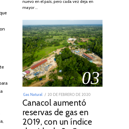
nuevo en el país, pero cada vez deja en
2022
mayor …
 que
ron
nte
03
para
ia
POSTED
Gas Natural
20 DE FEBRERO DE 2020
10
Canacol aumentó
ON
DE
JULIO
reservas de gas en
s
DE
2019, con un índice
a,
2025