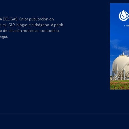
 DEL GAS, única publicación en
ral, GLP, biogás e hidrógeno. A partir
de difusión noticioso, con toda la
rgía.