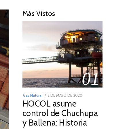
Más Vistos
01
POSTED
Gas Natural
2 DE MAYO DE 2020
16
HOCOL asume
ON
DE
FEBRERO
control de Chuchupa
DE
y Ballena: Historia
2026