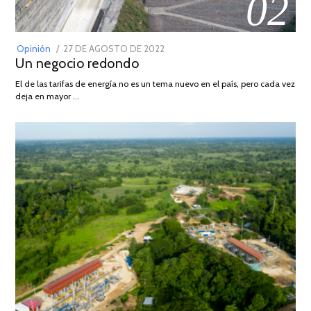
02
POSTED
Opinión
27 DE AGOSTO DE 2022
30
Un negocio redondo
ON
DE
AGOSTO
El de las tarifas de energía no es un tema nuevo en el país, pero cada vez
DE
deja en mayor …
2022