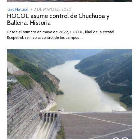
POSTED
Gas Natural
2 DE MAYO DE 2020
16
HOCOL asume control de Chuchupa y
ON
DE
Ballena: Historia
FEBRERO
DE
Desde el primero de mayo de 2022, HOCOL, filial de la estatal
2026
Ecopetrol, se hizo al control de los campos …