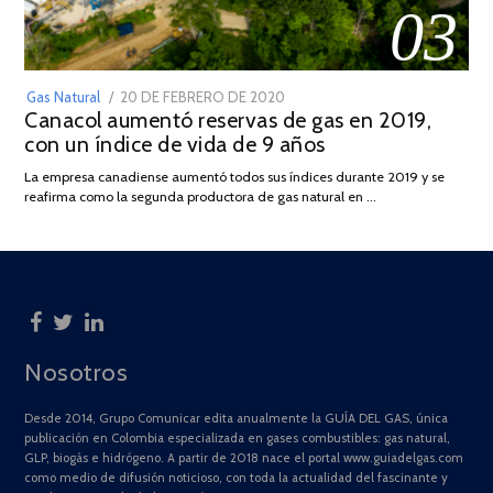
03
POSTED
Gas Natural
20 DE FEBRERO DE 2020
10
Canacol aumentó reservas de gas en 2019,
ON
DE
con un índice de vida de 9 años
JULIO
DE
La empresa canadiense aumentó todos sus índices durante 2019 y se
2025
reafirma como la segunda productora de gas natural en …
Nosotros
Desde 2014, Grupo Comunicar edita anualmente la GUÍA DEL GAS, única
publicación en Colombia especializada en gases combustibles: gas natural,
GLP, biogás e hidrógeno. A partir de 2018 nace el portal www.guiadelgas.com
como medio de difusión noticioso, con toda la actualidad del fascinante y