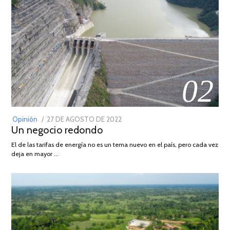
02
POSTED
Opinión
27 DE AGOSTO DE 2022
30
Un negocio redondo
ON
DE
AGOSTO
El de las tarifas de energía no es un tema nuevo en el país, pero cada vez
DE
deja en mayor …
2022