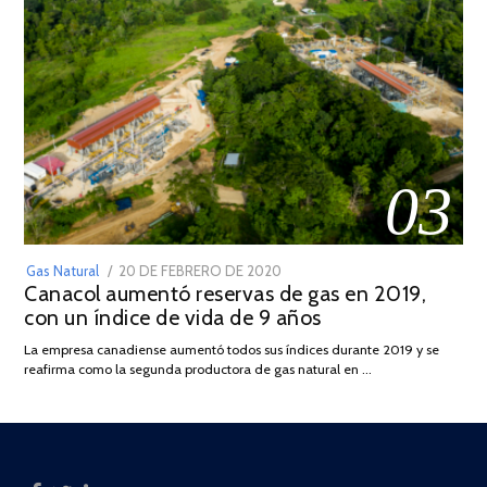
03
POSTED
Gas Natural
20 DE FEBRERO DE 2020
10
Canacol aumentó reservas de gas en 2019,
ON
DE
con un índice de vida de 9 años
JULIO
DE
La empresa canadiense aumentó todos sus índices durante 2019 y se
2025
reafirma como la segunda productora de gas natural en …