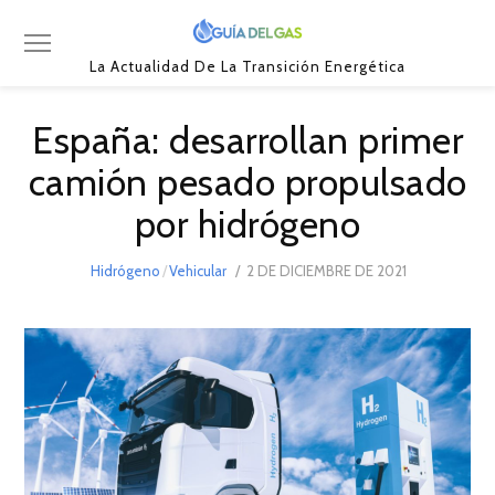
La Actualidad De La Transición Energética
España: desarrollan primer
camión pesado propulsado
por hidrógeno
POSTED
Hidrógeno
/
Vehicular
2 DE DICIEMBRE DE 2021
2
ON
DE
DICIEMBRE
DE
2021