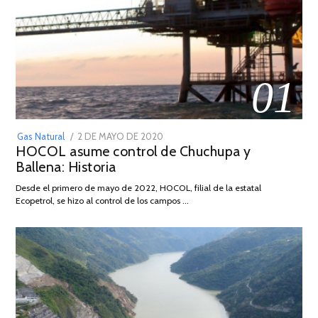
01
POSTED
Gas Natural
2 DE MAYO DE 2020
16
HOCOL asume control de Chuchupa y
ON
DE
Ballena: Historia
FEBRERO
DE
Desde el primero de mayo de 2022, HOCOL, filial de la estatal
2026
Ecopetrol, se hizo al control de los campos …