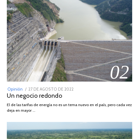
02
POSTED
Opinión
27 DE AGOSTO DE 2022
30
Un negocio redondo
ON
DE
AGOSTO
El de las tarifas de energía no es un tema nuevo en el país, pero cada vez
DE
deja en mayor …
2022