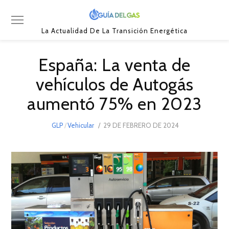
La Actualidad De La Transición Energética
España: La venta de
vehículos de Autogás
aumentó 75% en 2023
POSTED
GLP
/
Vehicular
29 DE FEBRERO DE 2024
29
ON
DE
FEBRERO
DE
2024