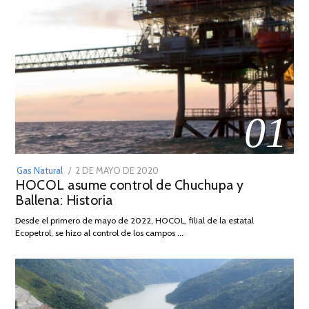
01
POSTED
Gas Natural
2 DE MAYO DE 2020
16
HOCOL asume control de Chuchupa y
ON
DE
Ballena: Historia
FEBRERO
DE
Desde el primero de mayo de 2022, HOCOL, filial de la estatal
2026
Ecopetrol, se hizo al control de los campos …