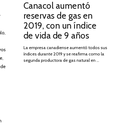
Canacol aumentó
ON
DE
JULIO
reservas de gas en
r
DE
2019, con un índice
2025
lo,
de vida de 9 años
La empresa canadiense aumentó todos sus
vos
índices durante 2019 y se reafirma como la
e,
segunda productora de gas natural en …
 de
n