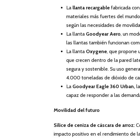
La
llanta recargable
fabricada con 
materiales más fuertes del mundo,
según las necesidades de movilida
La llanta
Goodyear Aero
, un mode
las llantas también funcionan como 
La llanta
Oxygene
, que propone u
que crecen dentro de la pared late
segura y sostenible. Su uso gene
4.000 toneladas de dióxido de ca
La
Goodyear Eagle 360 ​​Urban,
l
capaz de responder a las demand
Movilidad del futuro
Sílice de ceniza de cáscara de arroz:
C
impacto positivo en el rendimiento de la