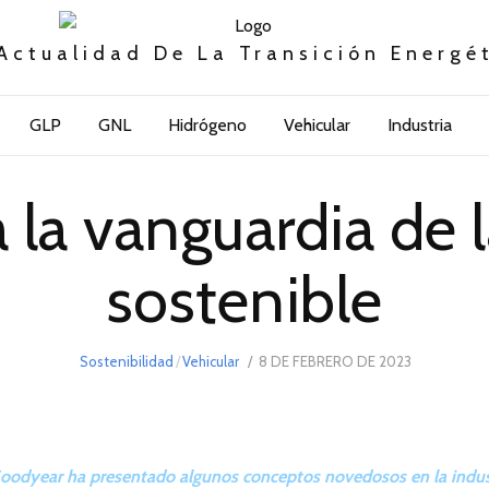
Actualidad De La Transición Energé
GLP
GNL
Hidrógeno
Vehicular
Industria
 la vanguardia de 
sostenible
POSTED
Sostenibilidad
/
Vehicular
8 DE FEBRERO DE 2023
8
ON
DE
FEBRERO
DE
2023
Goodyear ha presentado algunos conceptos novedosos en la indus