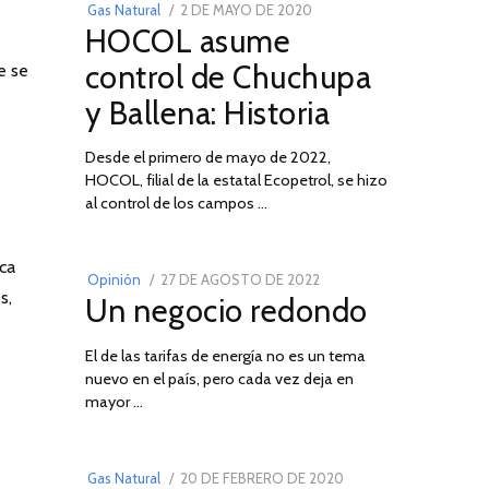
POSTED
Gas Natural
2 DE MAYO DE 2020
16
HOCOL asume
ON
DE
FEBRERO
control de Chuchupa
e se
DE
y Ballena: Historia
2026
Desde el primero de mayo de 2022,
HOCOL, filial de la estatal Ecopetrol, se hizo
02
al control de los campos …
ica
POSTED
Opinión
27 DE AGOSTO DE 2022
30
s,
Un negocio redondo
ON
DE
AGOSTO
El de las tarifas de energía no es un tema
DE
nuevo en el país, pero cada vez deja en
2022
03
mayor …
POSTED
Gas Natural
20 DE FEBRERO DE 2020
10