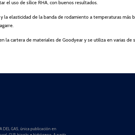
r el uso de sílice RHA, con buenos resultados.
ad y la elasticidad de la banda de rodamiento a temperaturas más b
agarre.
en la cartera de materiales de Goodyear y se utiliza en varias de 
 DEL GAS, única publicación en
ral, GLP, biogás e hidrógeno. A partir