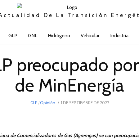
Actualidad De La Transición Energé
GLP
GNL
Hidrógeno
Vehicular
Industria
P preocupado por
de MinEnergía
POSTED
GLP
/
Opinión
1 DE SEPTIEMBRE DE 2022
7
ON
DE
SEPTIEMBRE
DE
2022
iana de Comercializadores de Gas (Agremgas) ve con preocupaci