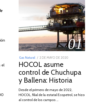
de
01
ión
POSTED
Gas Natural
2 DE MAYO DE 2020
16
HOCOL asume
ON
DE
 el
FEBRERO
control de Chuchupa
DE
y Ballena: Historia
2026
Desde el primero de mayo de 2022,
00
HOCOL, filial de la estatal Ecopetrol, se hizo
al control de los campos …