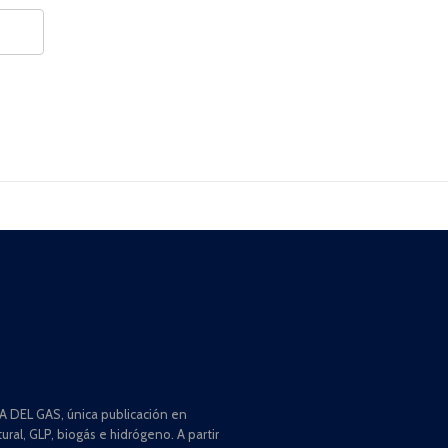
 DEL GAS, única publicación en
ral, GLP, biogás e hidrógeno. A partir