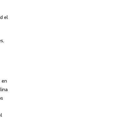
d el
s,
s en
lina
os
l