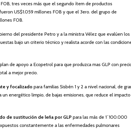
s FOB, tres veces más que el segundo ítem de productos
 fueron US$1.059 millones FOB y que el 3ero. del grupo de
illones FOB.
rno del presidente Petro y a la ministra Vélez que evalúen los
stas bajo un criterio técnico y realista acorde con las condicion
lan de apoyo a Ecopetrol para que produzca mas GLP con preci
tal a mejor precio.
nte y focalizado
para familias Sisbén 1 y 2 a nivel nacional, de gra
a un energético limpio, de bajas emisiones, que reduce el impacto
ado de sustitución de leña por GLP
para las más de 1´100.000
a expuestos constantemente a las enfermedades pulmonares