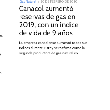
POSTED
Gas Natural
20 DE FEBRERO DE 2020
10
Canacol aumentó
ON
DE
JULIO
reservas de gas en
DE
2019, con un índice
2025
de vida de 9 años
es
La empresa canadiense aumentó todos sus
índices durante 2019 y se reafirma como la
segunda productora de gas natural en …
o
n