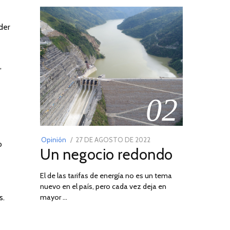
der
,
02
POSTED
Opinión
27 DE AGOSTO DE 2022
30
o
Un negocio redondo
ON
DE
AGOSTO
El de las tarifas de energía no es un tema
DE
nuevo en el país, pero cada vez deja en
2022
03
mayor …
s.