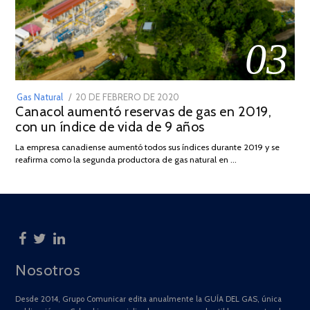
03
POSTED
Gas Natural
20 DE FEBRERO DE 2020
10
Canacol aumentó reservas de gas en 2019,
ON
DE
con un índice de vida de 9 años
JULIO
DE
La empresa canadiense aumentó todos sus índices durante 2019 y se
2025
reafirma como la segunda productora de gas natural en …
Nosotros
Desde 2014, Grupo Comunicar edita anualmente la GUÍA DEL GAS, única