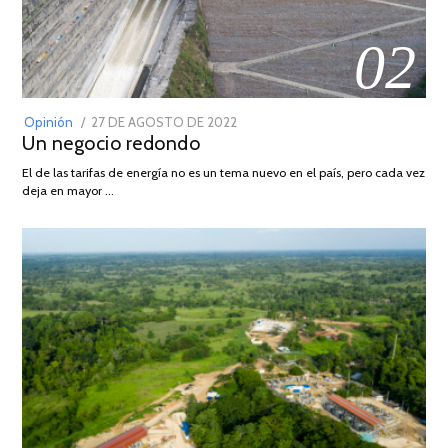
02
POSTED
Opinión
27 DE AGOSTO DE 2022
30
Un negocio redondo
ON
DE
AGOSTO
El de las tarifas de energía no es un tema nuevo en el país, pero cada vez
DE
deja en mayor …
2022