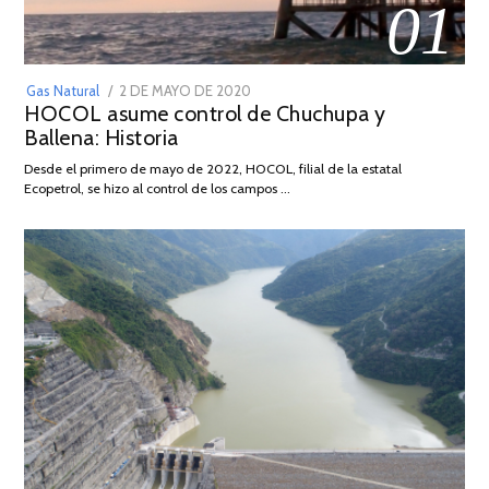
01
POSTED
Gas Natural
2 DE MAYO DE 2020
16
HOCOL asume control de Chuchupa y
ON
DE
Ballena: Historia
FEBRERO
DE
Desde el primero de mayo de 2022, HOCOL, filial de la estatal
2026
Ecopetrol, se hizo al control de los campos …