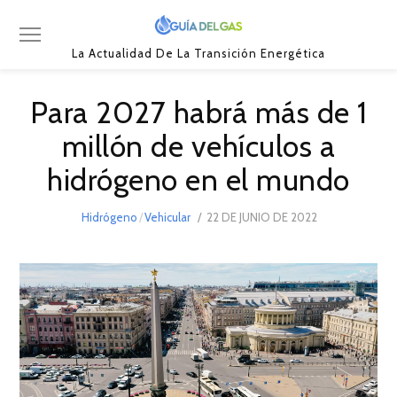
La Actualidad De La Transición Energética
Para 2027 habrá más de 1
millón de vehículos a
hidrógeno en el mundo
POSTED
Hidrógeno
/
Vehicular
22 DE JUNIO DE 2022
22
ON
DE
JUNIO
DE
2022