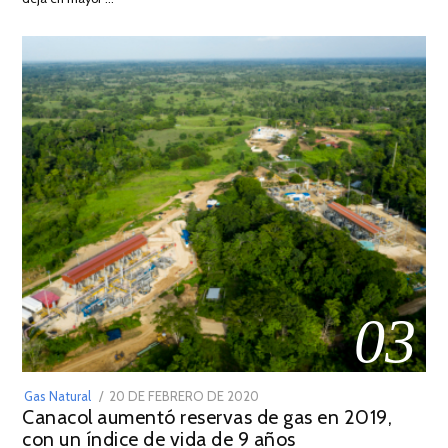
2022
03
POSTED
Gas Natural
20 DE FEBRERO DE 2020
10
Canacol aumentó reservas de gas en 2019,
ON
DE
con un índice de vida de 9 años
JULIO