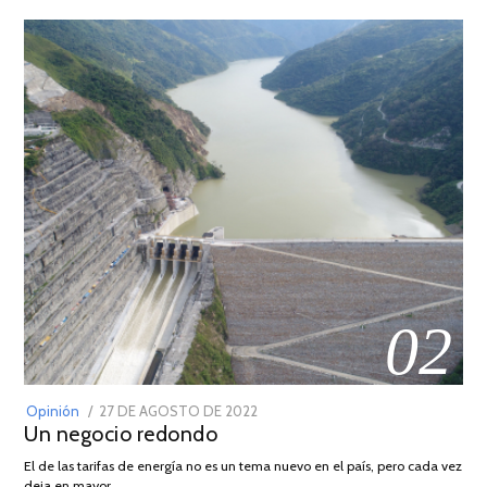
02
POSTED
Opinión
27 DE AGOSTO DE 2022
30
Un negocio redondo
ON
DE
AGOSTO
El de las tarifas de energía no es un tema nuevo en el país, pero cada vez
DE
deja en mayor …