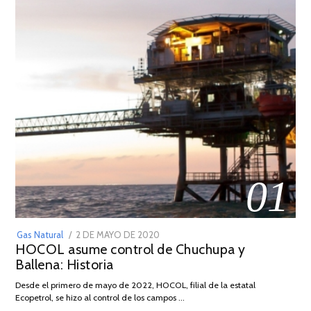
01
POSTED
Gas Natural
2 DE MAYO DE 2020
16
HOCOL asume control de Chuchupa y
ON
DE
Ballena: Historia
FEBRERO
DE
Desde el primero de mayo de 2022, HOCOL, filial de la estatal
2026
Ecopetrol, se hizo al control de los campos …