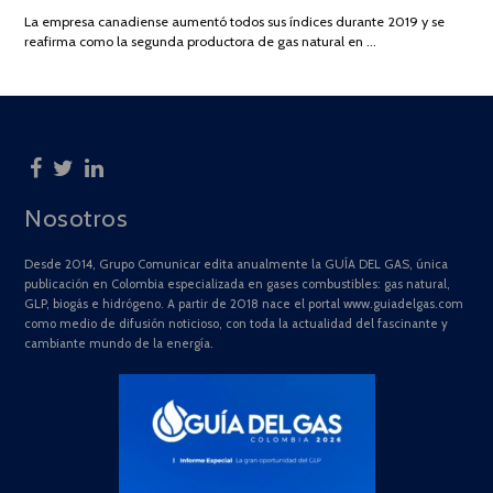
DE
La empresa canadiense aumentó todos sus índices durante 2019 y se
2025
reafirma como la segunda productora de gas natural en …
Nosotros
Desde 2014, Grupo Comunicar edita anualmente la GUÍA DEL GAS, única
publicación en Colombia especializada en gases combustibles: gas natural,
GLP, biogás e hidrógeno. A partir de 2018 nace el portal www.guiadelgas.com
como medio de difusión noticioso, con toda la actualidad del fascinante y
cambiante mundo de la energía.