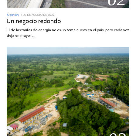
POSTED
Opinión
27 DE AGOSTO DE 2022
30
ON
Un negocio redondo
DE
AGOSTO
DE
El de las tarifas de energía no es un tema nuevo en el país, pero cada vez
2022
deja en mayor …