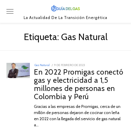
La Actualidad De La Transición Energética
Etiqueta:
Gas Natural
POSTED
Gas Natural
9 DE FEBRERO DE 2023
9
ON
En 2022 Promigas conectó
DE
FEBRERO
gas y electricidad a 1,5
DE
2023
millones de personas en
Colombia y Perú
Gracias a las empresas de Promigas, cerca de un
millón de personas dejaron de cocinar con leña
en 2022 con la llegada del servicio de gas natural
a…