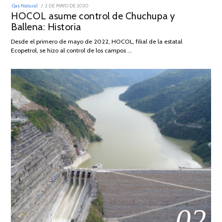
POSTED
Gas Natural
2 DE MAYO DE 2020
16
ON
HOCOL asume control de Chuchupa y
DE
FEBRERO
Ballena: Historia
DE
2026
Desde el primero de mayo de 2022, HOCOL, filial de la estatal
Ecopetrol, se hizo al control de los campos …
02