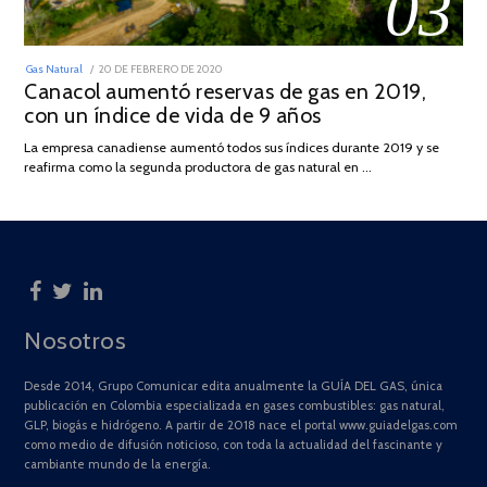
03
POSTED
Gas Natural
20 DE FEBRERO DE 2020
10
ON
Canacol aumentó reservas de gas en 2019,
DE
JULIO
con un índice de vida de 9 años
DE
2025
La empresa canadiense aumentó todos sus índices durante 2019 y se
reafirma como la segunda productora de gas natural en …
Nosotros
Desde 2014, Grupo Comunicar edita anualmente la GUÍA DEL GAS, única
publicación en Colombia especializada en gases combustibles: gas natural,
GLP, biogás e hidrógeno. A partir de 2018 nace el portal www.guiadelgas.com
como medio de difusión noticioso, con toda la actualidad del fascinante y
cambiante mundo de la energía.