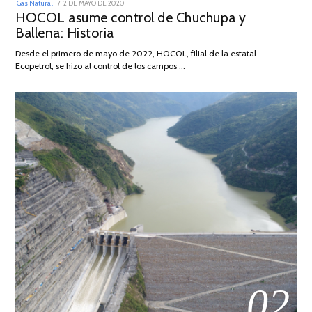
POSTED
Gas Natural
2 DE MAYO DE 2020
16
ON
HOCOL asume control de Chuchupa y
DE
FEBRERO
Ballena: Historia
DE
2026
Desde el primero de mayo de 2022, HOCOL, filial de la estatal
Ecopetrol, se hizo al control de los campos …
02