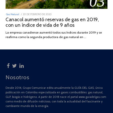
03
POSTED
Gas Natural
20 DE FEBRERO DE 2020
10
ON
Canacol aumentó reservas de gas en 2019,
DE
JULIO
con un índice de vida de 9 años
DE
2025
La empresa canadiense aumentó todos sus índices durante 2019 y se
reafirma como la segunda productora de gas natural en …
Nosotros
Desde 2014, Grupo Comunicar edita anualmente la GUÍA DEL GAS, única
publicación en Colombia especializada en gases combustibles: gas natural,
GLP, biogás e hidrógeno. A partir de 2018 nace el portal www.guiadelgas.com
como medio de difusión noticioso, con toda la actualidad del fascinante y
cambiante mundo de la energía.