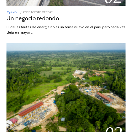
POSTED
Opinión
27 DE AGOSTO DE 2022
30
ON
Un negocio redondo
DE
AGOSTO
DE
El de las tarifas de energía no es un tema nuevo en el país, pero cada vez
2022
deja en mayor …