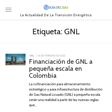
La Actualidad De La Transición Energética
Etiqueta:
GNL
POSTED
GNL
16 DE FEBRERO DE 2023
16
ON
Financiación de GNL a
DE
FEBRERO
pequeña escala en
DE
2023
Colombia
La cofinanciación para almacenamiento
estratégico y para infraestructura de distribución
de Gas Natural Licuado (GNL) a pequeña escala
serán una realidad a partir de las nuevas reglas
que…