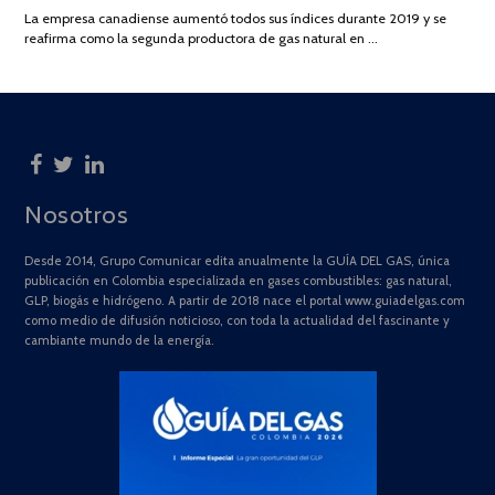
DE
La empresa canadiense aumentó todos sus índices durante 2019 y se
2025
reafirma como la segunda productora de gas natural en …
Nosotros
Desde 2014, Grupo Comunicar edita anualmente la GUÍA DEL GAS, única
publicación en Colombia especializada en gases combustibles: gas natural,
GLP, biogás e hidrógeno. A partir de 2018 nace el portal www.guiadelgas.com
como medio de difusión noticioso, con toda la actualidad del fascinante y
cambiante mundo de la energía.