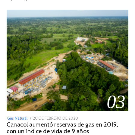
2022
03
POSTED
Gas Natural
20 DE FEBRERO DE 2020
10
Canacol aumentó reservas de gas en 2019,
ON
DE
con un índice de vida de 9 años
JULIO