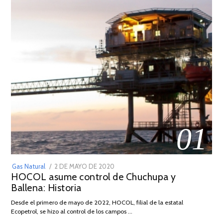
01
POSTED
Gas Natural
2 DE MAYO DE 2020
16
HOCOL asume control de Chuchupa y
ON
DE
Ballena: Historia
FEBRERO
DE
Desde el primero de mayo de 2022, HOCOL, filial de la estatal
2026
Ecopetrol, se hizo al control de los campos …