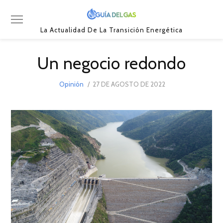
La Actualidad De La Transición Energética
Un negocio redondo
POSTED
Opinión
27 DE AGOSTO DE 2022
30
ON
DE
AGOSTO
DE
2022