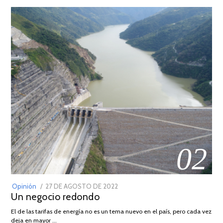
02
POSTED
Opinión
27 DE AGOSTO DE 2022
30
Un negocio redondo
ON
DE
AGOSTO
El de las tarifas de energía no es un tema nuevo en el país, pero cada vez
DE
deja en mayor …