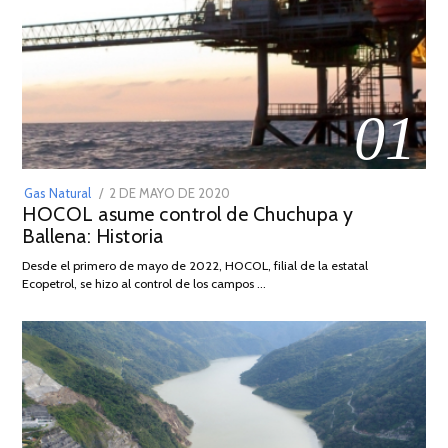
01
POSTED
Gas Natural
2 DE MAYO DE 2020
16
HOCOL asume control de Chuchupa y
ON
DE
Ballena: Historia
FEBRERO
DE
Desde el primero de mayo de 2022, HOCOL, filial de la estatal
2026
Ecopetrol, se hizo al control de los campos …