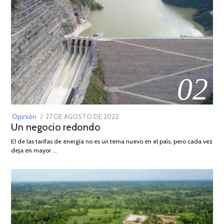
02
POSTED
Opinión
27 DE AGOSTO DE 2022
30
Un negocio redondo
ON
DE
AGOSTO
El de las tarifas de energía no es un tema nuevo en el país, pero cada vez
DE
deja en mayor …
2022