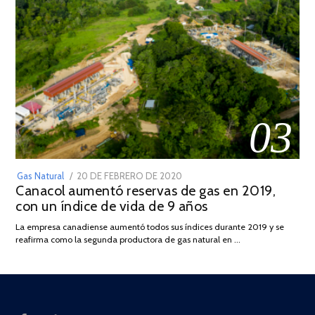
03
POSTED
Gas Natural
20 DE FEBRERO DE 2020
10
Canacol aumentó reservas de gas en 2019,
ON
DE
con un índice de vida de 9 años
JULIO
DE
La empresa canadiense aumentó todos sus índices durante 2019 y se
2025
reafirma como la segunda productora de gas natural en …