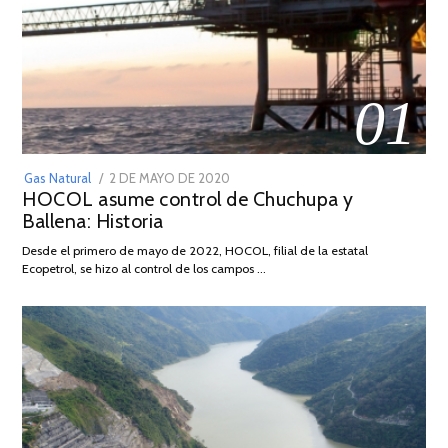
01
POSTED
Gas Natural
2 DE MAYO DE 2020
16
HOCOL asume control de Chuchupa y
ON
DE
Ballena: Historia
FEBRERO
DE
Desde el primero de mayo de 2022, HOCOL, filial de la estatal
2026
Ecopetrol, se hizo al control de los campos …