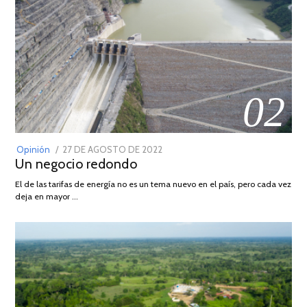
02
POSTED
Opinión
27 DE AGOSTO DE 2022
30
Un negocio redondo
ON
DE
AGOSTO
El de las tarifas de energía no es un tema nuevo en el país, pero cada vez
DE
deja en mayor …
2022