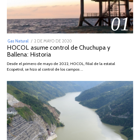
01
POSTED
Gas Natural
2 DE MAYO DE 2020
16
HOCOL asume control de Chuchupa y
ON
DE
Ballena: Historia
FEBRERO
DE
Desde el primero de mayo de 2022, HOCOL, filial de la estatal
2026
Ecopetrol, se hizo al control de los campos …