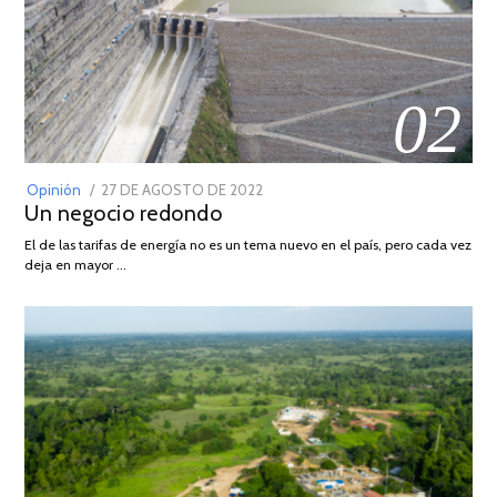
02
POSTED
Opinión
27 DE AGOSTO DE 2022
30
Un negocio redondo
ON
DE
AGOSTO
El de las tarifas de energía no es un tema nuevo en el país, pero cada vez
DE
deja en mayor …
2022