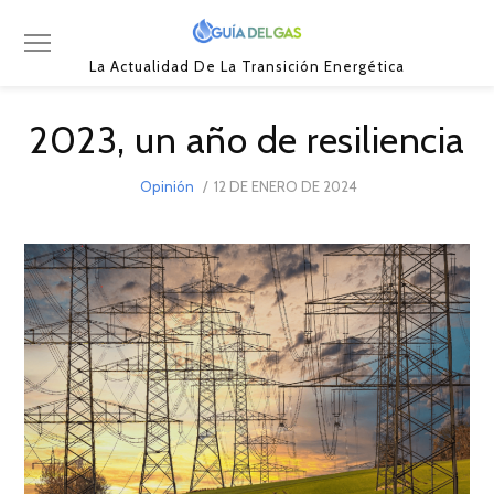
La Actualidad De La Transición Energética
2023, un año de resiliencia
POSTED
Opinión
12 DE ENERO DE 2024
12
ON
DE
ENERO
DE
2024