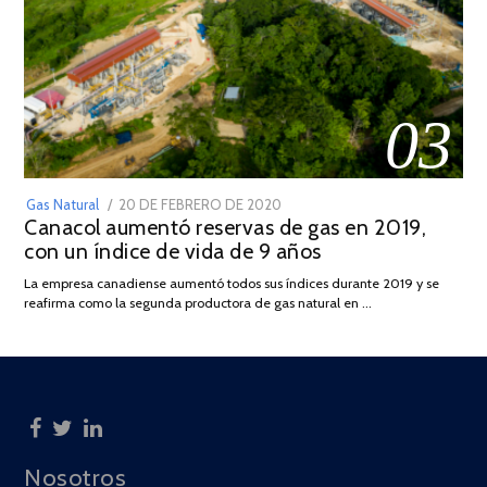
03
POSTED
Gas Natural
20 DE FEBRERO DE 2020
10
Canacol aumentó reservas de gas en 2019,
ON
DE
con un índice de vida de 9 años
JULIO
DE
La empresa canadiense aumentó todos sus índices durante 2019 y se
2025
reafirma como la segunda productora de gas natural en …
Nosotros