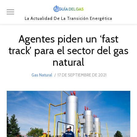
La Actualidad De La Transición Energética
Agentes piden un ‘fast
track’ para el sector del gas
natural
POSTED
Gas Natural
17 DE SEPTIEMBRE DE 2021
18
ON
DE
SEPTIEMBRE
DE
2021