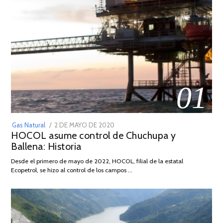
01
POSTED
Gas Natural
2 DE MAYO DE 2020
16
HOCOL asume control de Chuchupa y
ON
DE
Ballena: Historia
FEBRERO
DE
Desde el primero de mayo de 2022, HOCOL, filial de la estatal
2026
Ecopetrol, se hizo al control de los campos …