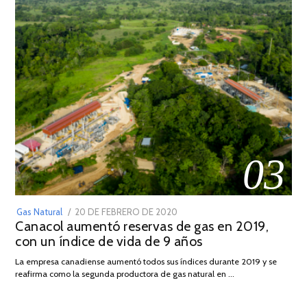
03
POSTED
Gas Natural
20 DE FEBRERO DE 2020
10
Canacol aumentó reservas de gas en 2019,
ON
DE
con un índice de vida de 9 años
JULIO
DE
La empresa canadiense aumentó todos sus índices durante 2019 y se
2025
reafirma como la segunda productora de gas natural en …