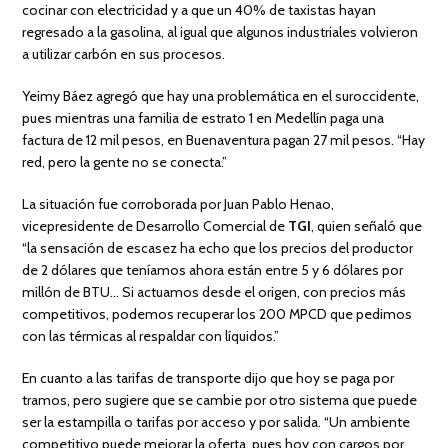
cocinar con electricidad y a que un 40% de taxistas hayan
regresado a la gasolina, al igual que algunos industriales volvieron
a utilizar carbón en sus procesos.
Yeimy Báez agregó que hay una problemática en el suroccidente,
pues mientras una familia de estrato 1 en Medellín paga una
factura de 12 mil pesos, en Buenaventura pagan 27 mil pesos. “Hay
red, pero la gente no se conecta.”
La situación fue corroborada por Juan Pablo Henao,
vicepresidente de Desarrollo Comercial de
TGI
, quien señaló que
“la sensación de escasez ha echo que los precios del productor
de 2 dólares que teníamos ahora están entre 5 y 6 dólares por
millón de BTU… Si actuamos desde el origen, con precios más
competitivos, podemos recuperar los 200 MPCD que pedimos
con las térmicas al respaldar con líquidos.”
En cuanto a las tarifas de transporte dijo que hoy se paga por
tramos, pero sugiere que se cambie por otro sistema que puede
ser la estampilla o tarifas por acceso y por salida. “Un ambiente
competitivo puede mejorar la oferta, pues hoy con cargos por