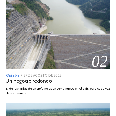
02
POSTED
Opinión
27 DE AGOSTO DE 2022
30
Un negocio redondo
ON
DE
AGOSTO
El de las tarifas de energía no es un tema nuevo en el país, pero cada vez
DE
deja en mayor …
2022