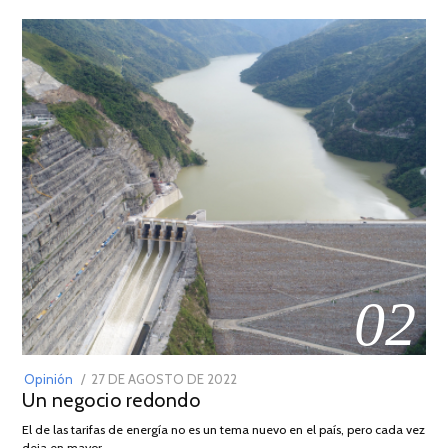
02
POSTED
Opinión
27 DE AGOSTO DE 2022
30
Un negocio redondo
ON
DE
AGOSTO
El de las tarifas de energía no es un tema nuevo en el país, pero cada vez
DE
deja en mayor …