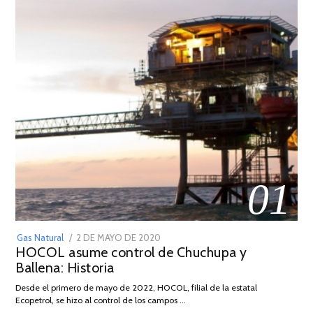
01
POSTED
Gas Natural
2 DE MAYO DE 2020
16
HOCOL asume control de Chuchupa y
ON
DE
Ballena: Historia
FEBRERO
DE
Desde el primero de mayo de 2022, HOCOL, filial de la estatal
2026
Ecopetrol, se hizo al control de los campos …