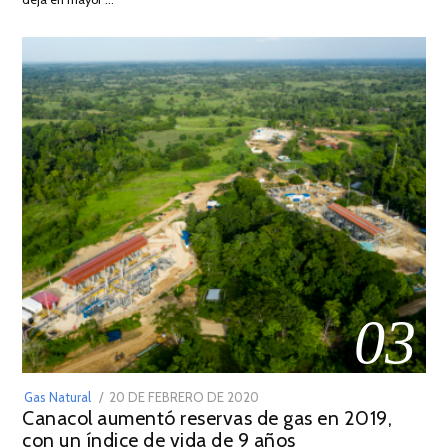
2022
03
POSTED
Gas Natural
20 DE FEBRERO DE 2020
10
Canacol aumentó reservas de gas en 2019,
ON
DE
con un índice de vida de 9 años
JULIO