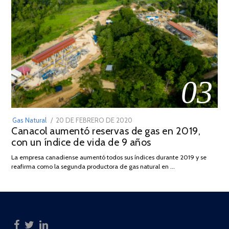
03
POSTED
Gas Natural
20 DE FEBRERO DE 2020
10
Canacol aumentó reservas de gas en 2019,
ON
DE
con un índice de vida de 9 años
JULIO
DE
La empresa canadiense aumentó todos sus índices durante 2019 y se
2025
reafirma como la segunda productora de gas natural en …