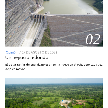
02
POSTED
Opinión
27 DE AGOSTO DE 2022
30
Un negocio redondo
ON
DE
AGOSTO
El de las tarifas de energía no es un tema nuevo en el país, pero cada vez
DE
deja en mayor …
2022