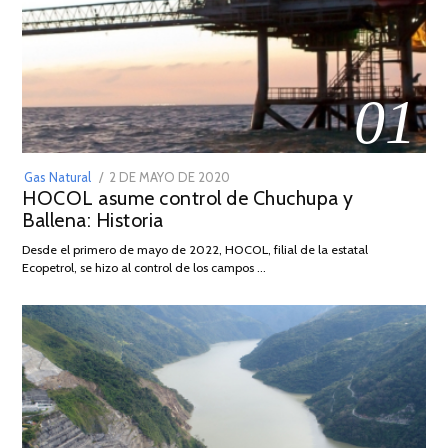
01
POSTED
Gas Natural
2 DE MAYO DE 2020
16
HOCOL asume control de Chuchupa y
ON
DE
Ballena: Historia
FEBRERO
DE
Desde el primero de mayo de 2022, HOCOL, filial de la estatal
2026
Ecopetrol, se hizo al control de los campos …