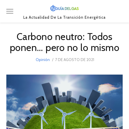
La Actualidad De La Transición Energética
Carbono neutro: Todos
ponen… pero no lo mismo
POSTED
Opinión
7 DE AGOSTO DE 2021
7
ON
DE
SEPTIEMBRE
DE
2021