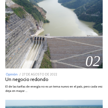
02
POSTED
Opinión
27 DE AGOSTO DE 2022
30
Un negocio redondo
ON
DE
AGOSTO
El de las tarifas de energía no es un tema nuevo en el país, pero cada vez
DE
deja en mayor …
2022