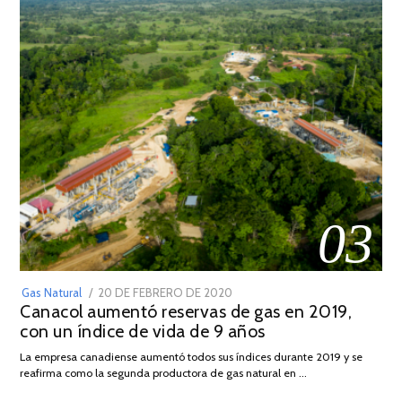
03
POSTED
Gas Natural
20 DE FEBRERO DE 2020
10
Canacol aumentó reservas de gas en 2019,
ON
DE
con un índice de vida de 9 años
JULIO
DE
La empresa canadiense aumentó todos sus índices durante 2019 y se
2025
reafirma como la segunda productora de gas natural en …