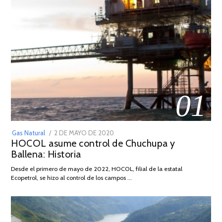
01
POSTED
Gas Natural
2 DE MAYO DE 2020
16
HOCOL asume control de Chuchupa y
ON
DE
Ballena: Historia
FEBRERO
DE
Desde el primero de mayo de 2022, HOCOL, filial de la estatal
2026
Ecopetrol, se hizo al control de los campos …