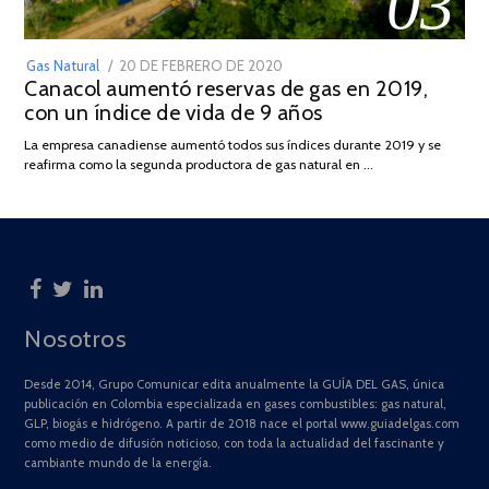
03
POSTED
Gas Natural
20 DE FEBRERO DE 2020
10
Canacol aumentó reservas de gas en 2019,
ON
DE
con un índice de vida de 9 años
JULIO
DE
La empresa canadiense aumentó todos sus índices durante 2019 y se
2025
reafirma como la segunda productora de gas natural en …
Nosotros
Desde 2014, Grupo Comunicar edita anualmente la GUÍA DEL GAS, única
publicación en Colombia especializada en gases combustibles: gas natural,
GLP, biogás e hidrógeno. A partir de 2018 nace el portal www.guiadelgas.com
como medio de difusión noticioso, con toda la actualidad del fascinante y
cambiante mundo de la energía.