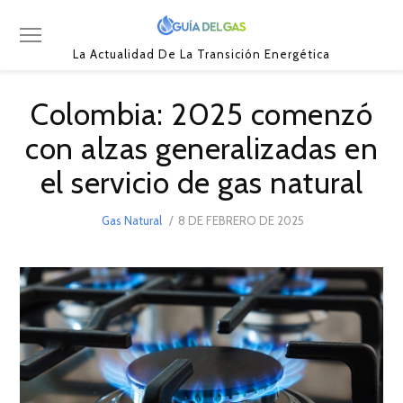
La Actualidad De La Transición Energética
Colombia: 2025 comenzó
con alzas generalizadas en
el servicio de gas natural
POSTED
Gas Natural
8 DE FEBRERO DE 2025
8
ON
DE
FEBRERO
DE
2025