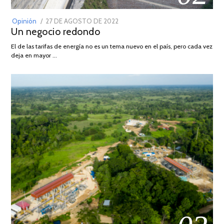
POSTED
Opinión
27 DE AGOSTO DE 2022
30
Un negocio redondo
ON
DE
AGOSTO
El de las tarifas de energía no es un tema nuevo en el país, pero cada vez
DE
deja en mayor …
2022