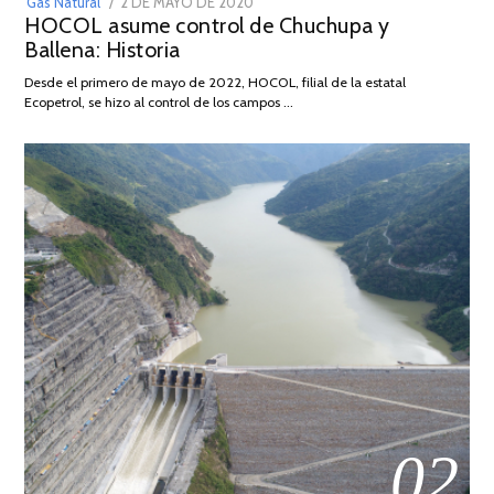
POSTED
Gas Natural
2 DE MAYO DE 2020
16
HOCOL asume control de Chuchupa y
ON
DE
Ballena: Historia
FEBRERO
DE
Desde el primero de mayo de 2022, HOCOL, filial de la estatal
2026
Ecopetrol, se hizo al control de los campos …
02