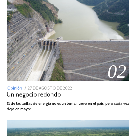
02
POSTED
Opinión
27 DE AGOSTO DE 2022
30
Un negocio redondo
ON
DE
AGOSTO
El de las tarifas de energía no es un tema nuevo en el país, pero cada vez
DE
deja en mayor …
2022