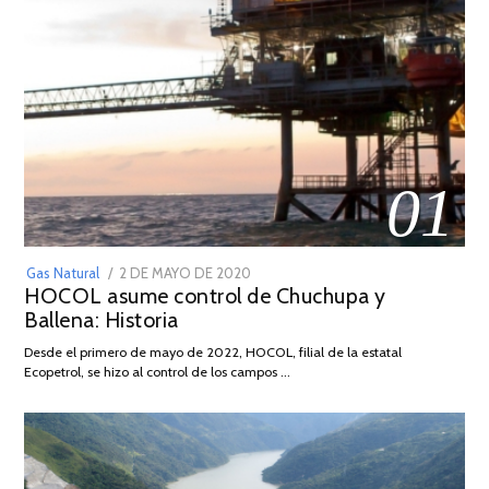
01
POSTED
Gas Natural
2 DE MAYO DE 2020
16
HOCOL asume control de Chuchupa y
ON
DE
Ballena: Historia
FEBRERO
DE
Desde el primero de mayo de 2022, HOCOL, filial de la estatal
2026
Ecopetrol, se hizo al control de los campos …