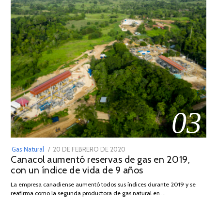
03
POSTED
Gas Natural
20 DE FEBRERO DE 2020
10
Canacol aumentó reservas de gas en 2019,
ON
DE
con un índice de vida de 9 años
JULIO
DE
La empresa canadiense aumentó todos sus índices durante 2019 y se
2025
reafirma como la segunda productora de gas natural en …