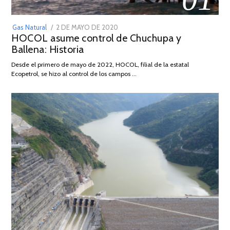
POSTED
Gas Natural
2 DE MAYO DE 2020
16
HOCOL asume control de Chuchupa y
ON
DE
Ballena: Historia
FEBRERO
DE
Desde el primero de mayo de 2022, HOCOL, filial de la estatal
2026
Ecopetrol, se hizo al control de los campos …