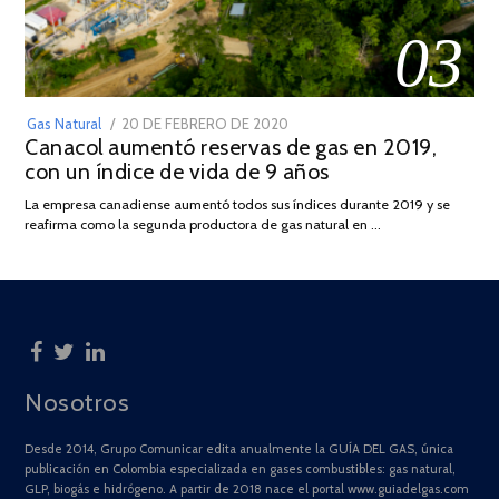
03
POSTED
Gas Natural
20 DE FEBRERO DE 2020
10
Canacol aumentó reservas de gas en 2019,
ON
DE
con un índice de vida de 9 años
JULIO
DE
La empresa canadiense aumentó todos sus índices durante 2019 y se
2025
reafirma como la segunda productora de gas natural en …
Nosotros
Desde 2014, Grupo Comunicar edita anualmente la GUÍA DEL GAS, única
publicación en Colombia especializada en gases combustibles: gas natural,
GLP, biogás e hidrógeno. A partir de 2018 nace el portal www.guiadelgas.com