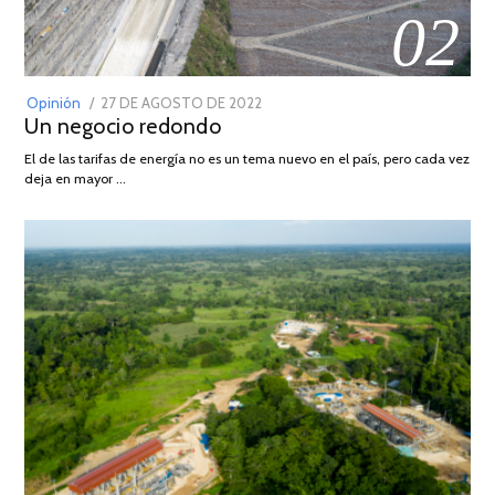
02
POSTED
Opinión
27 DE AGOSTO DE 2022
30
Un negocio redondo
ON
DE
AGOSTO
El de las tarifas de energía no es un tema nuevo en el país, pero cada vez
DE
deja en mayor …
2022