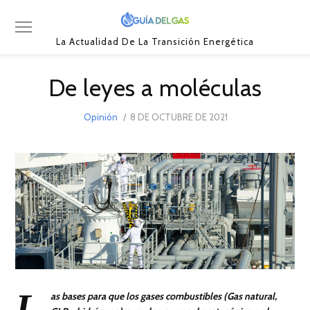
La Actualidad De La Transición Energética
De leyes a moléculas
POSTED
Opinión
8 DE OCTUBRE DE 2021
8
ON
DE
OCTUBRE
DE
2021
L
as bases para que los gases combustibles (Gas natural,