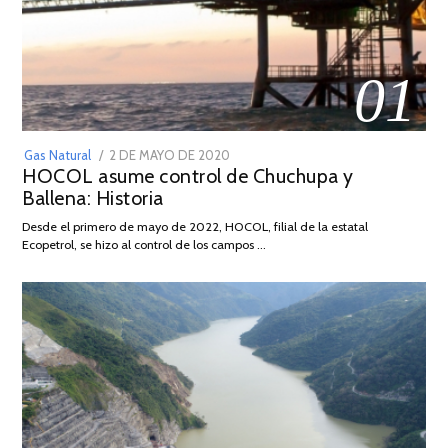
01
POSTED
Gas Natural
2 DE MAYO DE 2020
16
HOCOL asume control de Chuchupa y
ON
DE
Ballena: Historia
FEBRERO
DE
Desde el primero de mayo de 2022, HOCOL, filial de la estatal
2026
Ecopetrol, se hizo al control de los campos …