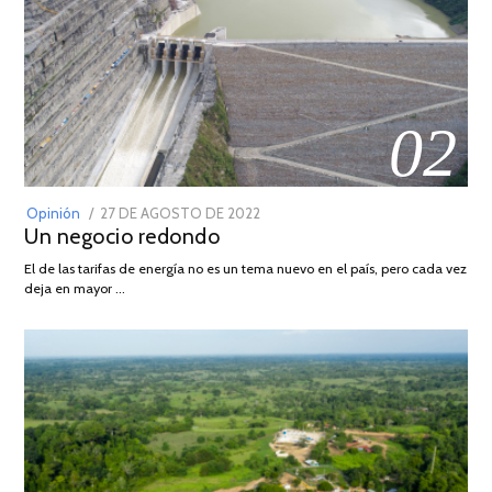
02
POSTED
Opinión
27 DE AGOSTO DE 2022
30
Un negocio redondo
ON
DE
AGOSTO
El de las tarifas de energía no es un tema nuevo en el país, pero cada vez
DE
deja en mayor …
2022