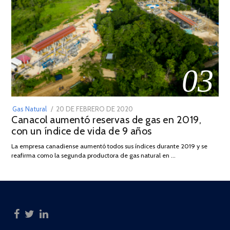
03
POSTED
Gas Natural
20 DE FEBRERO DE 2020
10
Canacol aumentó reservas de gas en 2019,
ON
DE
con un índice de vida de 9 años
JULIO
DE
La empresa canadiense aumentó todos sus índices durante 2019 y se
2025
reafirma como la segunda productora de gas natural en …