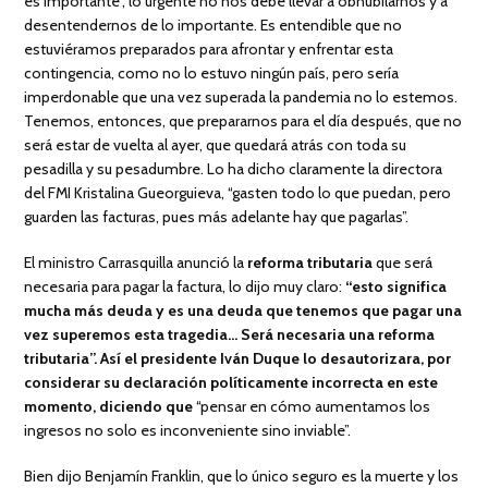
es importante”, lo urgente no nos debe llevar a obnubilarnos y a
desentendernos de lo importante. Es entendible que no
estuviéramos preparados para afrontar y enfrentar esta
contingencia, como no lo estuvo ningún país, pero sería
imperdonable que una vez superada la pandemia no lo estemos.
Tenemos, entonces, que prepararnos para el día después, que no
será estar de vuelta al ayer, que quedará atrás con toda su
pesadilla y su pesadumbre. Lo ha dicho claramente la directora
del FMI Kristalina Gueorguieva, “gasten todo lo que puedan, pero
guarden las facturas, pues más adelante hay que pagarlas”.
El ministro Carrasquilla anunció la
reforma tributaria
que será
necesaria para pagar la factura, lo dijo muy claro:
“esto significa
mucha más deuda y es una deuda que tenemos que pagar una
vez superemos esta tragedia…
Será necesaria una reforma
tributaria”. Así el
presidente Iván Duque lo desautorizara, por
considerar su declaración políticamente incorrecta en este
momento, diciendo que
“pensar en cómo aumentamos los
ingresos no solo es inconveniente sino inviable”.
Bien dijo Benjamín Franklin, que lo único seguro es la muerte y los