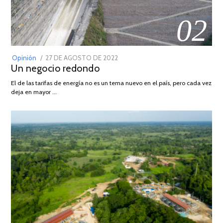
02
POSTED
Opinión
27 DE AGOSTO DE 2022
30
Un negocio redondo
ON
DE
AGOSTO
El de las tarifas de energía no es un tema nuevo en el país, pero cada vez
DE
deja en mayor …
2022