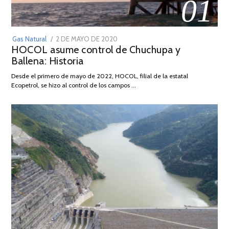
01
POSTED
Gas Natural
2 DE MAYO DE 2020
16
HOCOL asume control de Chuchupa y
ON
DE
Ballena: Historia
FEBRERO
DE
Desde el primero de mayo de 2022, HOCOL, filial de la estatal
2026
Ecopetrol, se hizo al control de los campos …