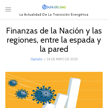
La Actualidad De La Transición Energética
Finanzas de la Nación y las
regiones, entre la espada y
la pared
POSTED
Opinión
24 DE MAYO DE 2020
8
ON
DE
SEPTIEMBRE
DE
2021