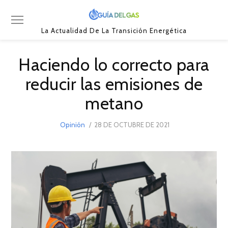
La Actualidad De La Transición Energética
Haciendo lo correcto para
reducir las emisiones de
metano
POSTED
Opinión
28 DE OCTUBRE DE 2021
28
ON
DE
OCTUBRE
DE
2021