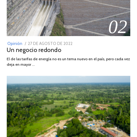
02
POSTED
Opinión
27 DE AGOSTO DE 2022
30
Un negocio redondo
ON
DE
AGOSTO
El de las tarifas de energía no es un tema nuevo en el país, pero cada vez
DE
deja en mayor …
2022