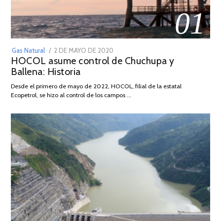
01
POSTED
Gas Natural
2 DE MAYO DE 2020
16
HOCOL asume control de Chuchupa y
ON
DE
Ballena: Historia
FEBRERO
DE
Desde el primero de mayo de 2022, HOCOL, filial de la estatal
2026
Ecopetrol, se hizo al control de los campos …