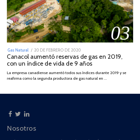
03
POSTED
Gas Natural
20 DE FEBRERO DE 2020
10
Canacol aumentó reservas de gas en 2019,
ON
DE
con un índice de vida de 9 años
JULIO
DE
La empresa canadiense aumentó todos sus índices durante 2019 y se
2025
reafirma como la segunda productora de gas natural en …
Nosotros