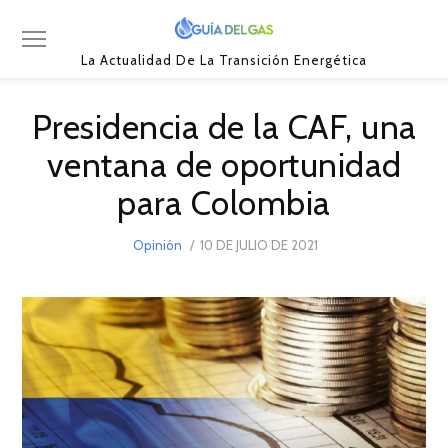
La Actualidad De La Transición Energética
Presidencia de la CAF, una
ventana de oportunidad
para Colombia
POSTED
Opinión
10 DE JULIO DE 2021
7
ON
DE
SEPTIEMBRE
DE
2021