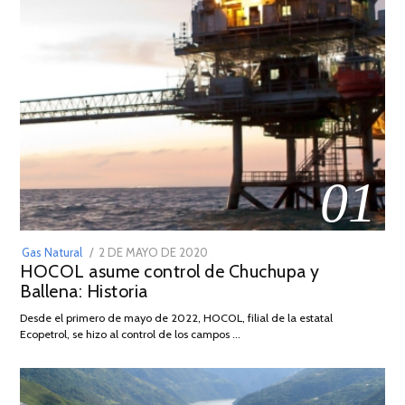
01
POSTED
Gas Natural
2 DE MAYO DE 2020
16
HOCOL asume control de Chuchupa y
ON
DE
Ballena: Historia
FEBRERO
DE
Desde el primero de mayo de 2022, HOCOL, filial de la estatal
2026
Ecopetrol, se hizo al control de los campos …