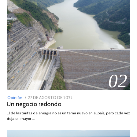
02
POSTED
Opinión
27 DE AGOSTO DE 2022
30
Un negocio redondo
ON
DE
AGOSTO
El de las tarifas de energía no es un tema nuevo en el país, pero cada vez
DE
deja en mayor …
2022