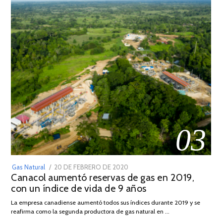
03
POSTED
Gas Natural
20 DE FEBRERO DE 2020
10
Canacol aumentó reservas de gas en 2019,
ON
DE
con un índice de vida de 9 años
JULIO
DE
La empresa canadiense aumentó todos sus índices durante 2019 y se
2025
reafirma como la segunda productora de gas natural en …