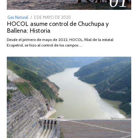
01
POSTED
Gas Natural
2 DE MAYO DE 2020
16
HOCOL asume control de Chuchupa y
ON
DE
Ballena: Historia
FEBRERO
DE
Desde el primero de mayo de 2022, HOCOL, filial de la estatal
2026
Ecopetrol, se hizo al control de los campos …