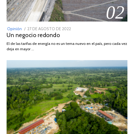
02
POSTED
Opinión
27 DE AGOSTO DE 2022
30
Un negocio redondo
ON
DE
AGOSTO
El de las tarifas de energía no es un tema nuevo en el país, pero cada vez
DE
deja en mayor …
2022