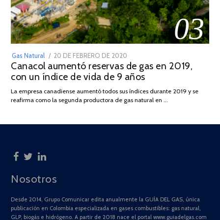
03
POSTED
Gas Natural
20 DE FEBRERO DE 2020
10
Canacol aumentó reservas de gas en 2019,
ON
DE
con un índice de vida de 9 años
JULIO
DE
La empresa canadiense aumentó todos sus índices durante 2019 y se
2025
reafirma como la segunda productora de gas natural en …
Nosotros
Desde 2014, Grupo Comunicar edita anualmente la GUÍA DEL GAS, única
publicación en Colombia especializada en gases combustibles: gas natural,
GLP, biogás e hidrógeno. A partir de 2018 nace el portal www.guiadelgas.com