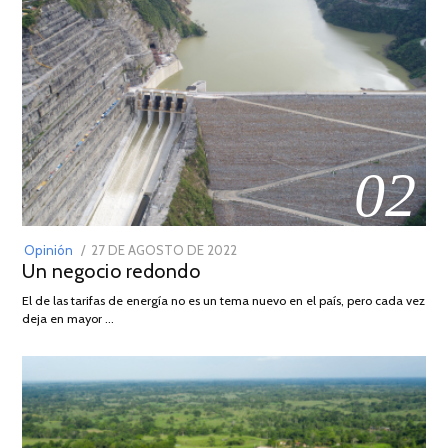
02
POSTED
Opinión
27 DE AGOSTO DE 2022
30
Un negocio redondo
ON
DE
AGOSTO
El de las tarifas de energía no es un tema nuevo en el país, pero cada vez
DE
deja en mayor …
2022