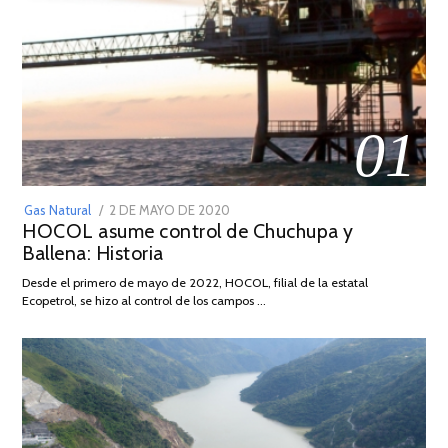
01
POSTED
Gas Natural
2 DE MAYO DE 2020
16
HOCOL asume control de Chuchupa y
ON
DE
Ballena: Historia
FEBRERO
DE
Desde el primero de mayo de 2022, HOCOL, filial de la estatal
2026
Ecopetrol, se hizo al control de los campos …