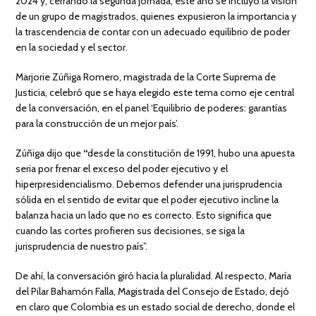
2024 y, cerrando la segunda jornada, este año se incluyó la visión
de un grupo de magistrados, quienes expusieron la importancia y
la trascendencia de contar con un adecuado equilibrio de poder
en la sociedad y el sector.
Marjorie Zúñiga Romero, magistrada de la Corte Suprema de
Justicia, celebró que se haya elegido este tema como eje central
de la conversación, en el panel ‘Equilibrio de poderes: garantías
para la construcción de un mejor país’.
Zúñiga dijo que
“
desde la constitución de 1991, hubo una apuesta
seria por frenar el exceso del poder ejecutivo y el
hiperpresidencialismo. Debemos defender una jurisprudencia
sólida en el sentido de evitar que el poder ejecutivo incline la
balanza hacia un lado que no es correcto. Esto significa que
cuando las cortes profieren sus decisiones, se siga la
jurisprudencia de nuestro país”.
De ahí, la conversación giró hacia la pluralidad. Al respecto, María
del Pilar Bahamón Falla, Magistrada del Consejo de Estado, dejó
en claro que Colombia es un estado social de derecho, donde el