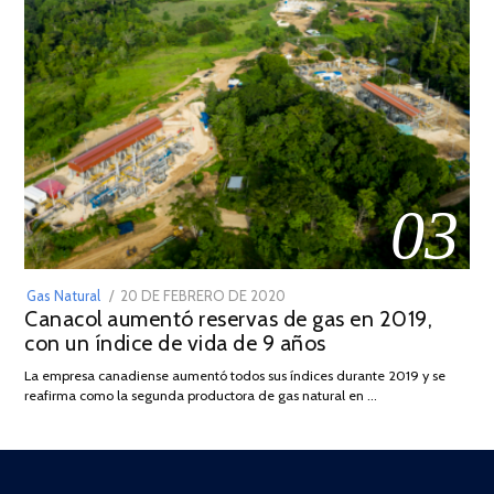
03
POSTED
Gas Natural
20 DE FEBRERO DE 2020
10
Canacol aumentó reservas de gas en 2019,
ON
DE
con un índice de vida de 9 años
JULIO
DE
La empresa canadiense aumentó todos sus índices durante 2019 y se
2025
reafirma como la segunda productora de gas natural en …