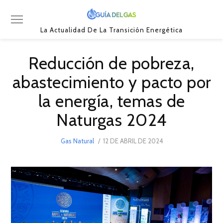
La Actualidad De La Transición Energética
Reducción de pobreza,
abastecimiento y pacto por
la energía, temas de
Naturgas 2024
POSTED
Gas Natural
12 DE ABRIL DE 2024
12
ON
DE
ABRIL
DE
2024