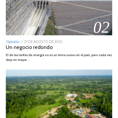
02
POSTED
Opinión
27 DE AGOSTO DE 2022
30
Un negocio redondo
ON
DE
AGOSTO
El de las tarifas de energía no es un tema nuevo en el país, pero cada vez
DE
deja en mayor …
2022