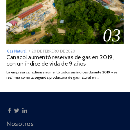
03
POSTED
Gas Natural
20 DE FEBRERO DE 2020
10
Canacol aumentó reservas de gas en 2019,
ON
DE
con un índice de vida de 9 años
JULIO
DE
La empresa canadiense aumentó todos sus índices durante 2019 y se
2025
reafirma como la segunda productora de gas natural en …
Nosotros