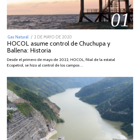
01
POSTED
Gas Natural
2 DE MAYO DE 2020
16
HOCOL asume control de Chuchupa y
ON
DE
Ballena: Historia
FEBRERO
DE
Desde el primero de mayo de 2022, HOCOL, filial de la estatal
2026
Ecopetrol, se hizo al control de los campos …