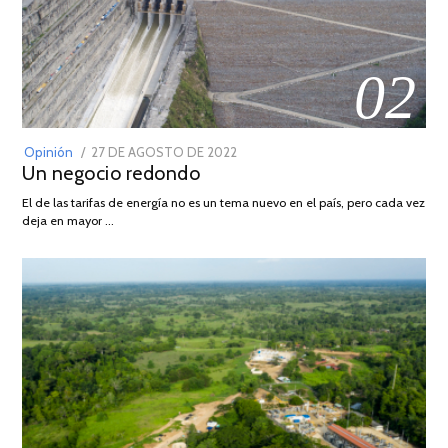
02
POSTED
Opinión
27 DE AGOSTO DE 2022
30
Un negocio redondo
ON
DE
AGOSTO
El de las tarifas de energía no es un tema nuevo en el país, pero cada vez
DE
deja en mayor …
2022