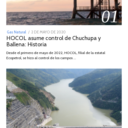
01
POSTED
Gas Natural
2 DE MAYO DE 2020
16
HOCOL asume control de Chuchupa y
ON
DE
Ballena: Historia
FEBRERO
DE
Desde el primero de mayo de 2022, HOCOL, filial de la estatal
2026
Ecopetrol, se hizo al control de los campos …