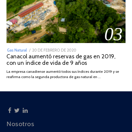
03
POSTED
Gas Natural
20 DE FEBRERO DE 2020
10
Canacol aumentó reservas de gas en 2019,
ON
DE
con un índice de vida de 9 años
JULIO
DE
La empresa canadiense aumentó todos sus índices durante 2019 y se
2025
reafirma como la segunda productora de gas natural en …
Nosotros