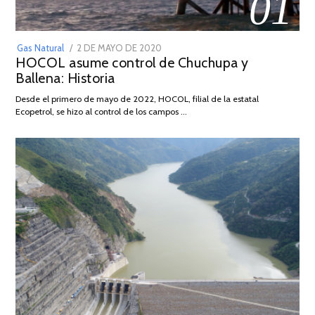
01
POSTED
Gas Natural
2 DE MAYO DE 2020
16
HOCOL asume control de Chuchupa y
ON
DE
Ballena: Historia
FEBRERO
DE
Desde el primero de mayo de 2022, HOCOL, filial de la estatal
2026
Ecopetrol, se hizo al control de los campos …