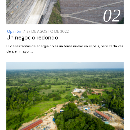
02
POSTED
Opinión
27 DE AGOSTO DE 2022
30
Un negocio redondo
ON
DE
AGOSTO
El de las tarifas de energía no es un tema nuevo en el país, pero cada vez
DE
deja en mayor …
2022