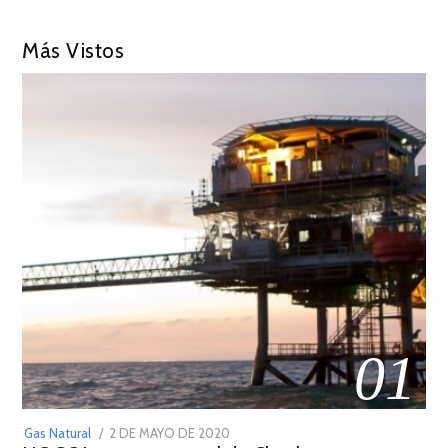
Más Vistos
01
POSTED
Gas Natural
2 DE MAYO DE 2020
16