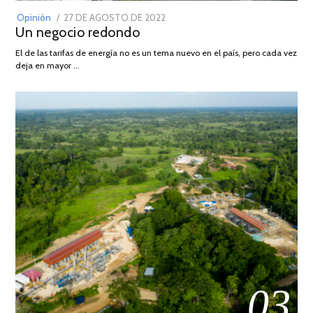
POSTED
Opinión
27 DE AGOSTO DE 2022
30
Un negocio redondo
ON
DE
AGOSTO
El de las tarifas de energía no es un tema nuevo en el país, pero cada vez
DE
deja en mayor …
2022
03