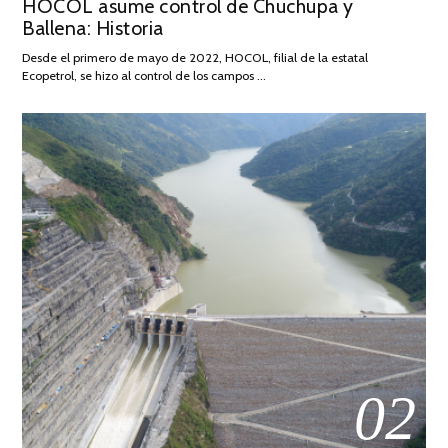
HOCOL asume control de Chuchupa y
ON
DE
Ballena: Historia
FEBRERO
DE
Desde el primero de mayo de 2022, HOCOL, filial de la estatal
2026
Ecopetrol, se hizo al control de los campos …
02