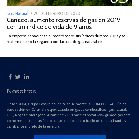
POSTED
Gas Natural
20 DE FEBRERO DE 2020
10
Canacol aumentó reservas de gas en 2019,
ON
DE
con un índice de vida de 9 años
JULIO
DE
La empresa canadiense aumentó todos sus índices durante 2019 y se
2025
reafirma como la segunda productora de gas natural en …
Nosotros
Desde 2014, Grupo Comunicar edita anualmente la GUÍA DEL GAS, única
publicación en Colombia especializada en gases combustibles: gas natural,
GLP, biogás e hidrógeno. A partir de 2018 nace el portal www.guiadelgas.com
como medio de difusión noticioso, con toda la actualidad del fascinante y
cambiante mundo de la energía.