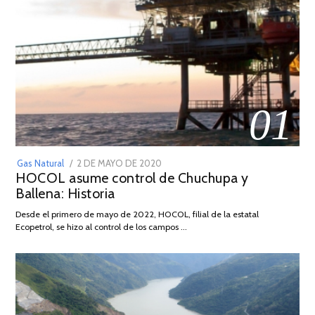
01
POSTED
Gas Natural
2 DE MAYO DE 2020
16
HOCOL asume control de Chuchupa y
ON
DE
Ballena: Historia
FEBRERO
DE
Desde el primero de mayo de 2022, HOCOL, filial de la estatal
2026
Ecopetrol, se hizo al control de los campos …