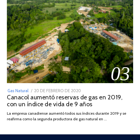
03
POSTED
Gas Natural
20 DE FEBRERO DE 2020
10
Canacol aumentó reservas de gas en 2019,
ON
DE
con un índice de vida de 9 años
JULIO
DE
La empresa canadiense aumentó todos sus índices durante 2019 y se
2025
reafirma como la segunda productora de gas natural en …