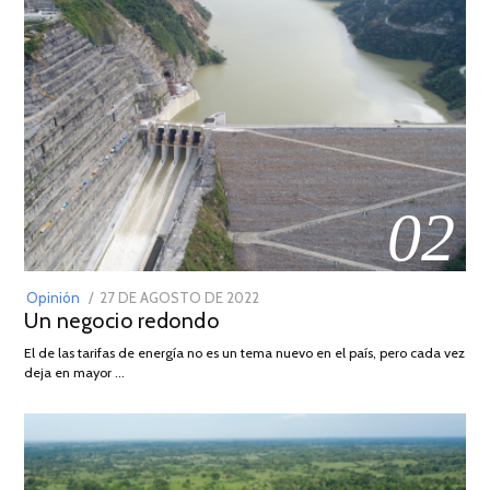
02
POSTED
Opinión
27 DE AGOSTO DE 2022
30
Un negocio redondo
ON
DE
AGOSTO
El de las tarifas de energía no es un tema nuevo en el país, pero cada vez
DE
deja en mayor …
2022