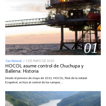
01
POSTED
Gas Natural
2 DE MAYO DE 2020
16
HOCOL asume control de Chuchupa y
ON
DE
Ballena: Historia
FEBRERO
DE
Desde el primero de mayo de 2022, HOCOL, filial de la estatal
2026
Ecopetrol, se hizo al control de los campos …