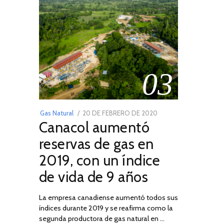
03
POSTED
Gas Natural
20 DE FEBRERO DE 2020
10
Canacol aumentó
ON
DE
JULIO
reservas de gas en
DE
2019, con un índice
2025
de vida de 9 años
La empresa canadiense aumentó todos sus
índices durante 2019 y se reafirma como la
segunda productora de gas natural en …