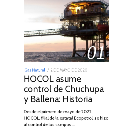
01
POSTED
Gas Natural
2 DE MAYO DE 2020
16
HOCOL asume
ON
DE
FEBRERO
control de Chuchupa
DE
y Ballena: Historia
2026
Desde el primero de mayo de 2022,
HOCOL, filial de la estatal Ecopetrol, se hizo
al control de los campos …