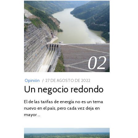
02
POSTED
Opinión
27 DE AGOSTO DE 2022
30
Un negocio redondo
ON
DE
AGOSTO
El de las tarifas de energía no es un tema
DE
nuevo en el país, pero cada vez deja en
2022
mayor …