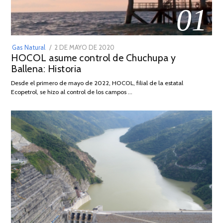
01
POSTED
Gas Natural
2 DE MAYO DE 2020
16
HOCOL asume control de Chuchupa y
ON
DE
Ballena: Historia
FEBRERO
DE
Desde el primero de mayo de 2022, HOCOL, filial de la estatal
2026
Ecopetrol, se hizo al control de los campos …