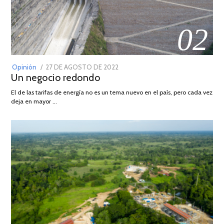
02
POSTED
Opinión
27 DE AGOSTO DE 2022
30
Un negocio redondo
ON
DE
AGOSTO
El de las tarifas de energía no es un tema nuevo en el país, pero cada vez
DE
deja en mayor …
2022