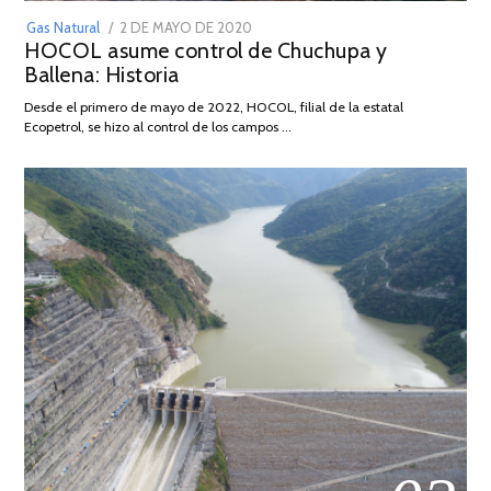
POSTED
Gas Natural
2 DE MAYO DE 2020
16
HOCOL asume control de Chuchupa y
ON
DE
Ballena: Historia
FEBRERO
DE
Desde el primero de mayo de 2022, HOCOL, filial de la estatal
2026
Ecopetrol, se hizo al control de los campos …