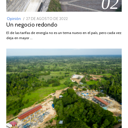
02
POSTED
Opinión
27 DE AGOSTO DE 2022
30
Un negocio redondo
ON
DE
AGOSTO
El de las tarifas de energía no es un tema nuevo en el país, pero cada vez
DE
deja en mayor …
2022