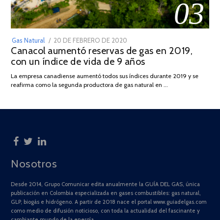
03
POSTED
Gas Natural
20 DE FEBRERO DE 2020
10
Canacol aumentó reservas de gas en 2019,
ON
DE
con un índice de vida de 9 años
JULIO
DE
La empresa canadiense aumentó todos sus índices durante 2019 y se
2025
reafirma como la segunda productora de gas natural en …
Nosotros
Desde 2014, Grupo Comunicar edita anualmente la GUÍA DEL GAS, única
publicación en Colombia especializada en gases combustibles: gas natural,
GLP, biogás e hidrógeno. A partir de 2018 nace el portal www.guiadelgas.com
como medio de difusión noticioso, con toda la actualidad del fascinante y
cambiante mundo de la energía.