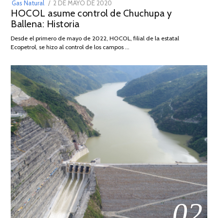
POSTED
Gas Natural
2 DE MAYO DE 2020
16
HOCOL asume control de Chuchupa y
ON
DE
Ballena: Historia
FEBRERO
DE
Desde el primero de mayo de 2022, HOCOL, filial de la estatal
2026
Ecopetrol, se hizo al control de los campos …
02