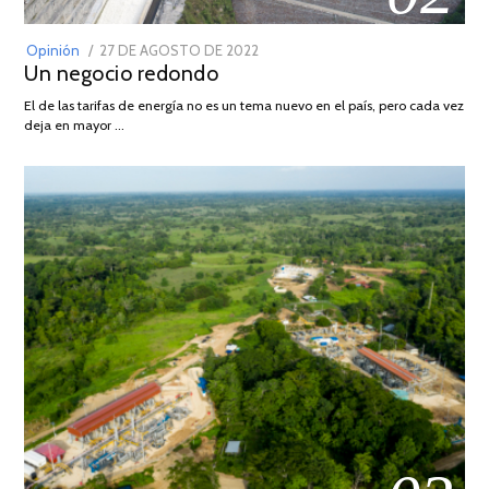
POSTED
Opinión
27 DE AGOSTO DE 2022
30
Un negocio redondo
ON
DE
AGOSTO
El de las tarifas de energía no es un tema nuevo en el país, pero cada vez
DE
deja en mayor …
2022