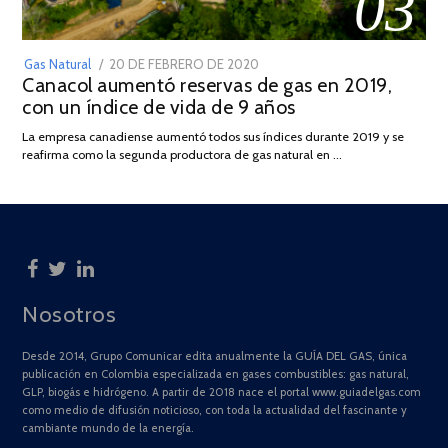
03
POSTED
Gas Natural
20 DE FEBRERO DE 2020
10
Canacol aumentó reservas de gas en 2019,
ON
DE
con un índice de vida de 9 años
JULIO
DE
La empresa canadiense aumentó todos sus índices durante 2019 y se
2025
reafirma como la segunda productora de gas natural en …
Nosotros
Desde 2014, Grupo Comunicar edita anualmente la GUÍA DEL GAS, única
publicación en Colombia especializada en gases combustibles: gas natural,
GLP, biogás e hidrógeno. A partir de 2018 nace el portal www.guiadelgas.com
como medio de difusión noticioso, con toda la actualidad del fascinante y
cambiante mundo de la energía.