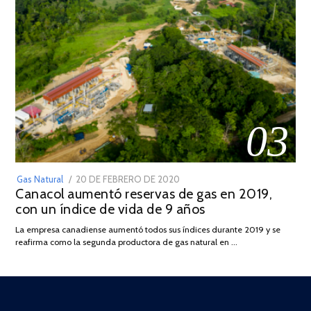
03
POSTED
Gas Natural
20 DE FEBRERO DE 2020
10
Canacol aumentó reservas de gas en 2019,
ON
DE
con un índice de vida de 9 años
JULIO
DE
La empresa canadiense aumentó todos sus índices durante 2019 y se
2025
reafirma como la segunda productora de gas natural en …