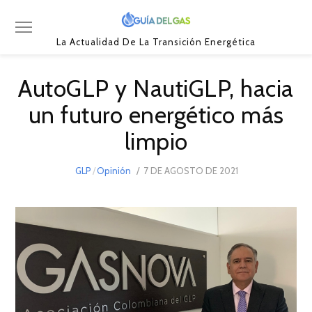
La Actualidad De La Transición Energética
AutoGLP y NautiGLP, hacia
un futuro energético más
limpio
POSTED
GLP
/
Opinión
7 DE AGOSTO DE 2021
7
ON
DE
SEPTIEMBRE
DE
2021