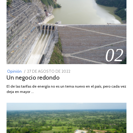
02
POSTED
Opinión
27 DE AGOSTO DE 2022
30
Un negocio redondo
ON
DE
AGOSTO
El de las tarifas de energía no es un tema nuevo en el país, pero cada vez
DE
deja en mayor …
2022