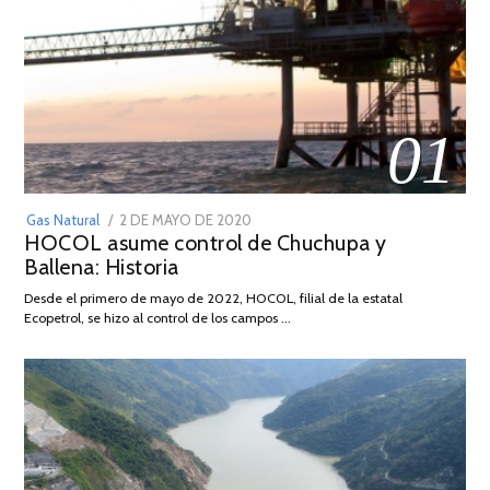
01
POSTED
Gas Natural
2 DE MAYO DE 2020
16
HOCOL asume control de Chuchupa y
ON
DE
Ballena: Historia
FEBRERO
DE
Desde el primero de mayo de 2022, HOCOL, filial de la estatal
2026
Ecopetrol, se hizo al control de los campos …