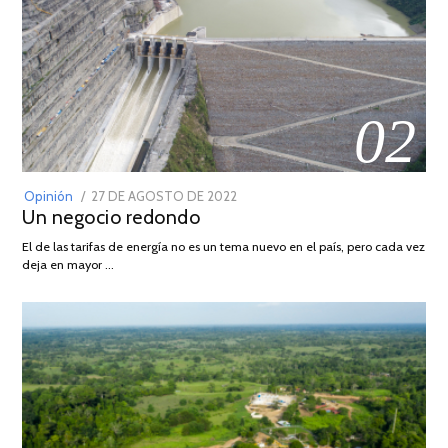
02
POSTED
Opinión
27 DE AGOSTO DE 2022
30
Un negocio redondo
ON
DE
AGOSTO
El de las tarifas de energía no es un tema nuevo en el país, pero cada vez
DE
deja en mayor …
2022