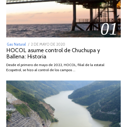
01
POSTED
Gas Natural
2 DE MAYO DE 2020
16
HOCOL asume control de Chuchupa y
ON
DE
Ballena: Historia
FEBRERO
DE
Desde el primero de mayo de 2022, HOCOL, filial de la estatal
2026
Ecopetrol, se hizo al control de los campos …