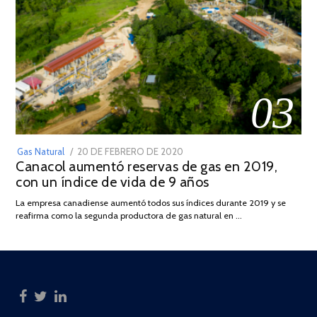
03
POSTED
Gas Natural
20 DE FEBRERO DE 2020
10
Canacol aumentó reservas de gas en 2019,
ON
DE
con un índice de vida de 9 años
JULIO
DE
La empresa canadiense aumentó todos sus índices durante 2019 y se
2025
reafirma como la segunda productora de gas natural en …