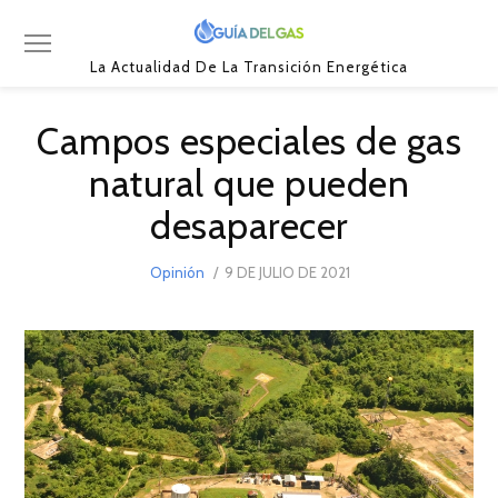
La Actualidad De La Transición Energética
Campos especiales de gas
natural que pueden
desaparecer
POSTED
Opinión
9 DE JULIO DE 2021
7
ON
DE
SEPTIEMBRE
DE
2021