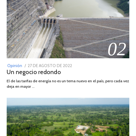
02
POSTED
Opinión
27 DE AGOSTO DE 2022
30
Un negocio redondo
ON
DE
AGOSTO
El de las tarifas de energía no es un tema nuevo en el país, pero cada vez
DE
deja en mayor …
2022