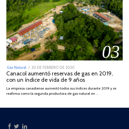
03
POSTED
Gas Natural
20 DE FEBRERO DE 2020
10
Canacol aumentó reservas de gas en 2019,
ON
DE
con un índice de vida de 9 años
JULIO
DE
La empresa canadiense aumentó todos sus índices durante 2019 y se
2025
reafirma como la segunda productora de gas natural en …