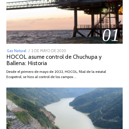
01
POSTED
Gas Natural
2 DE MAYO DE 2020
16
HOCOL asume control de Chuchupa y
ON
DE
Ballena: Historia
FEBRERO
DE
Desde el primero de mayo de 2022, HOCOL, filial de la estatal
2026
Ecopetrol, se hizo al control de los campos …