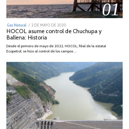
01
POSTED
Gas Natural
2 DE MAYO DE 2020
16
HOCOL asume control de Chuchupa y
ON
DE
Ballena: Historia
FEBRERO
DE
Desde el primero de mayo de 2022, HOCOL, filial de la estatal
2026
Ecopetrol, se hizo al control de los campos …