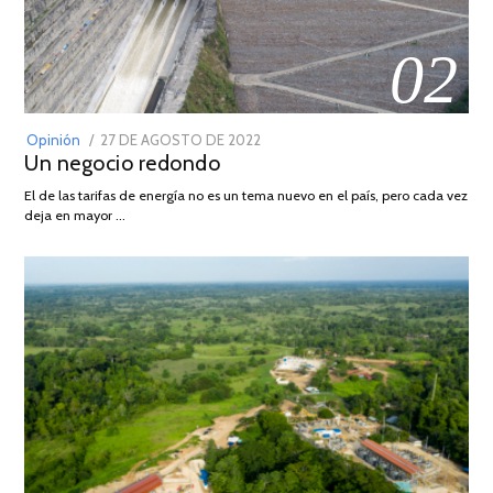
02
POSTED
Opinión
27 DE AGOSTO DE 2022
30
Un negocio redondo
ON
DE
AGOSTO
El de las tarifas de energía no es un tema nuevo en el país, pero cada vez
DE
deja en mayor …
2022