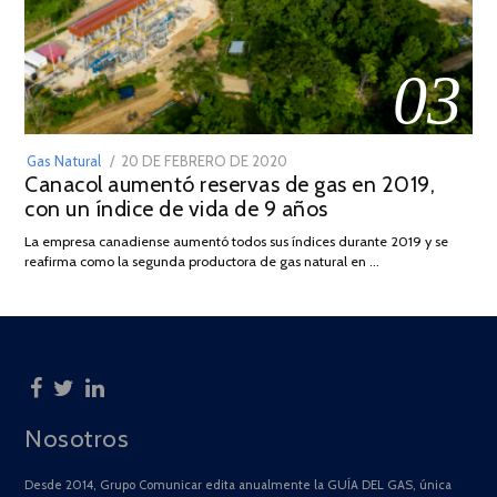
03
POSTED
Gas Natural
20 DE FEBRERO DE 2020
10
Canacol aumentó reservas de gas en 2019,
ON
DE
con un índice de vida de 9 años
JULIO
DE
La empresa canadiense aumentó todos sus índices durante 2019 y se
2025
reafirma como la segunda productora de gas natural en …
Nosotros
Desde 2014, Grupo Comunicar edita anualmente la GUÍA DEL GAS, única