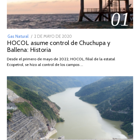
01
POSTED
Gas Natural
2 DE MAYO DE 2020
16
HOCOL asume control de Chuchupa y
ON
DE
Ballena: Historia
FEBRERO
DE
Desde el primero de mayo de 2022, HOCOL, filial de la estatal
2026
Ecopetrol, se hizo al control de los campos …