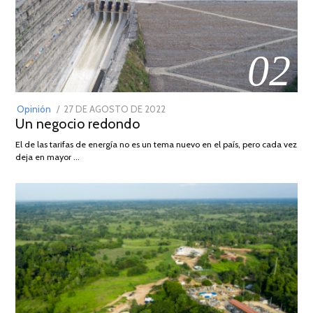
02
POSTED
Opinión
27 DE AGOSTO DE 2022
30
Un negocio redondo
ON
DE
AGOSTO
El de las tarifas de energía no es un tema nuevo en el país, pero cada vez
DE
deja en mayor …
2022