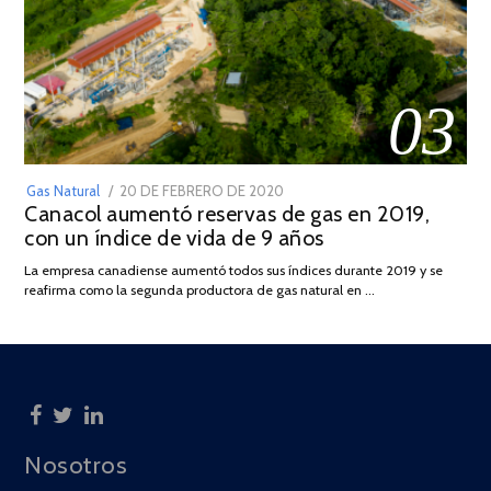
03
POSTED
Gas Natural
20 DE FEBRERO DE 2020
10
Canacol aumentó reservas de gas en 2019,
ON
DE
con un índice de vida de 9 años
JULIO
DE
La empresa canadiense aumentó todos sus índices durante 2019 y se
2025
reafirma como la segunda productora de gas natural en …
Nosotros