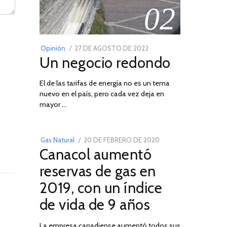
02
POSTED
Opinión
27 DE AGOSTO DE 2022
30
Un negocio redondo
ON
DE
AGOSTO
El de las tarifas de energía no es un tema
DE
nuevo en el país, pero cada vez deja en
2022
03
mayor …
POSTED
Gas Natural
20 DE FEBRERO DE 2020
10
Canacol aumentó
ON
DE
JULIO
reservas de gas en
DE
2019, con un índice
2025
de vida de 9 años
La empresa canadiense aumentó todos sus