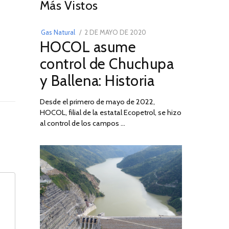
01
Más Vistos
POSTED
Gas Natural
2 DE MAYO DE 2020
16
HOCOL asume
ON
DE
FEBRERO
control de Chuchupa
DE
y Ballena: Historia
2026
Desde el primero de mayo de 2022,
HOCOL, filial de la estatal Ecopetrol, se hizo
al control de los campos …