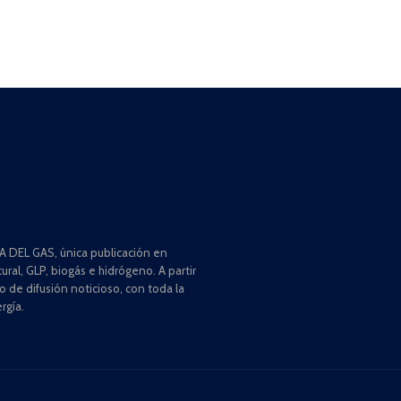
 DEL GAS, única publicación en
ral, GLP, biogás e hidrógeno. A partir
de difusión noticioso, con toda la
rgía.