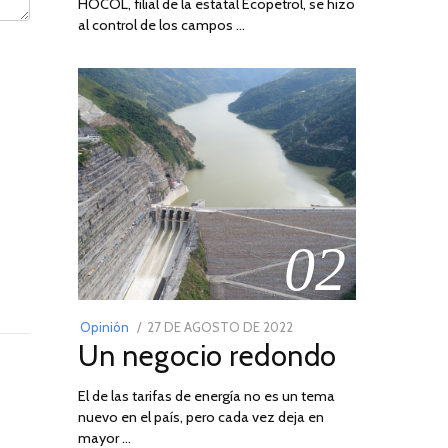
HOCOL, filial de la estatal Ecopetrol, se hizo
al control de los campos …
02
POSTED
Opinión
27 DE AGOSTO DE 2022
30
Un negocio redondo
ON
DE
AGOSTO
El de las tarifas de energía no es un tema
DE
nuevo en el país, pero cada vez deja en
2022
mayor …