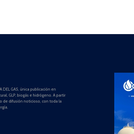
 DEL GAS, única publicación en
ral, GLP, biogás e hidrógeno. A partir
de difusión noticioso, con toda la
rgía.