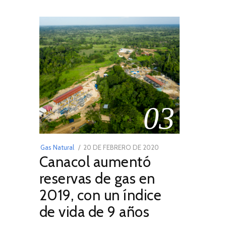
03
POSTED
Gas Natural
20 DE FEBRERO DE 2020
10
Canacol aumentó
ON
DE
JULIO
reservas de gas en
DE
2019, con un índice
2025
de vida de 9 años