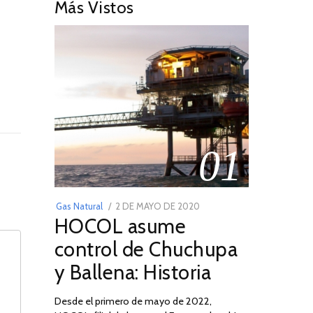
Más Vistos
01
POSTED
Gas Natural
2 DE MAYO DE 2020
16
HOCOL asume
ON
DE
FEBRERO
control de Chuchupa
DE
y Ballena: Historia
2026
Desde el primero de mayo de 2022,