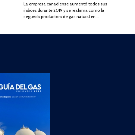
La empresa canadiense aumentó todos sus
índices durante 2019 y se reafirma como la
segunda productora de gas natural en …